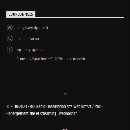
COORDONNÉES
http://www.blpradio.fr
01 80 85 58 90
MJC Boby Lapointe
8, rue des Maraichers • 91140 Villebon-sur-Yvette
© 2018-2023 • BLP Radio - Réalisation site web Biz'Art / MBO -
Hébergement site et streaming : Webhost-fr