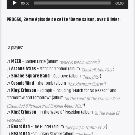
Audio
00:00
00:00
Player
PROG50, 2ème épisode de cette 10ème saison, avec Olivier.
La playlist :
♫ MEER
– Golden Circle (album
)
“Wheels Within Wheels”
♫ Arcane Atlas
– Static Perception (album
)
“Constellation Plus”
♫ Sloane Square Band
– Odd Love (album
)
“Thoughts”
♫ Cosmic Wind
– The Tomb (album
)
“The Phantom Cluster”
♫ King Crimson
– Epitaph – Including “March for No Reason” and
“Tomorrow and Tomorrow” (album
“In The Court Of The Crimson King
)
(Expanded & Remastered Original Album Mix)”
♫ King Crimson
– In The Wake Of Poseidon (album
“In The Wake Of
)
Poseidon”
♫ Beardfish
– The Hunter (album
)
“Sleeping In Traffic: Pt. 2”
♫ Beardfish
– Voluntary Slavery (album
)