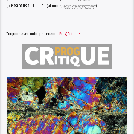
“The Void”
♫ Beardfish
– Hold On (album
)
“+4626-COMFORTZONE”
Toujours avec notre partenaire :
Prog Critique
.