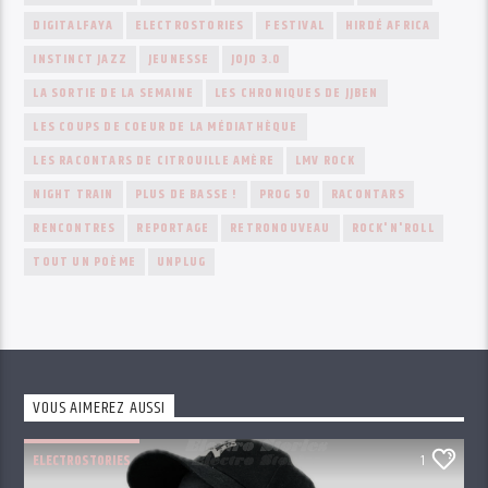
DIGITALFAYA
ELECTROSTORIES
FESTIVAL
HIRDÉ AFRICA
INSTINCT JAZZ
JEUNESSE
JOJO 3.0
LA SORTIE DE LA SEMAINE
LES CHRONIQUES DE JJBEN
LES COUPS DE COEUR DE LA MÉDIATHÈQUE
LES RACONTARS DE CITROUILLE AMÈRE
LMV ROCK
NIGHT TRAIN
PLUS DE BASSE !
PROG 50
RACONTARS
RENCONTRES
REPORTAGE
RETRONOUVEAU
ROCK'N'ROLL
TOUT UN POÈME
UNPLUG
VOUS AIMEREZ AUSSI
ELECTROSTORIES
1