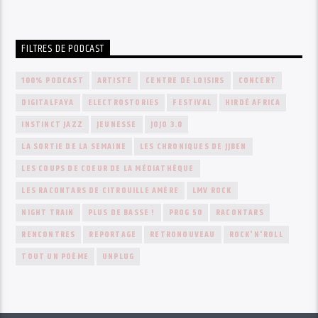
FILTRES DE PODCAST
100% PODCAST
ARTISTE
CENTRE DE LOISIRS
CONCERT
DIGITALFAYA
ELECTROSTORIES
FESTIVAL
HIRDÉ AFRICA
INSTINCT JAZZ
JEUNESSE
JOJO 3.0
LA SORTIE DE LA SEMAINE
LES CHRONIQUES DE JJBEN
LES COUPS DE COEUR DE LA MÉDIATHÈQUE
LES RACONTARS DE CITROUILLE AMÈRE
LMV ROCK
NIGHT TRAIN
PLUS DE BASSE !
PROG 50
RACONTARS
RENCONTRES
REPORTAGE
RETRONOUVEAU
ROCK'N'ROLL
TOUT UN POÈME
UNPLUG