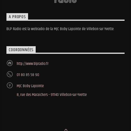
A PROPOS
BLP Radio est la webradio de la MJC Boby Lapointe de Villebon sur Yvette.
COORDONNÉES
http://www.blpradio.fr
01 80 85 58 90
MJC Boby Lapointe
8, rue des Maraichers • 91140 Villebon-sur-Yvette