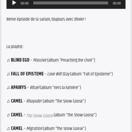
Audio
00:00
00:00
Player
8ème épisode de la saison, toujours avec Olivier !
La playlist :
♫
BLIND EGO
–
Massive
(album “Preaching the choir”)
♫
FALL OF EPISTEME
–
Love Will Stay
(album “Fall of Episteme”)
♫
APAIRYS
–
Rituel
(album “Vers la lumière”)
♫
CAMEL
–
Rhayader
(album “The Snow Goose”)
♫
CAMEL
–
(album “The Snow Goose”)
The Snow Goose
♫
CAMEL
–
Migration
(album “The Snow Goose”)