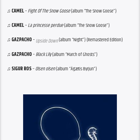
♫
CAMEL
–
Fight Of The Snow Goose
(album “The Snow Goose”)
♫
CAMEL
–
La princesse perdue
(album “The Snow Goose”)
♫
GAZPACHO
–
(album “Night”) (Remastered Edition)
Upside Down
♫
GAZPACHO
–
Black Lily
(album “March of Ghosts”)
♫
SIGUR ROS
–
Olsen olsen
(album “Ágætis Byrjun”)