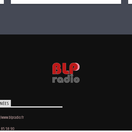
NÉES
//www.blpradio.fr
 85 58 90