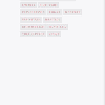
LMV ROCK
NIGHT TRAIN
PLUS DE BASSE !
PROG 50
RACONTARS
RENCONTRES
REPORTAGE
RETRONOUVEAU
ROCK'N'ROLL
TOUT UN POÈME
UNPLUG