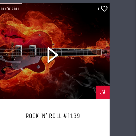
ROCK'N'ROLL
1
ROCK ‘N’ ROLL #11.39