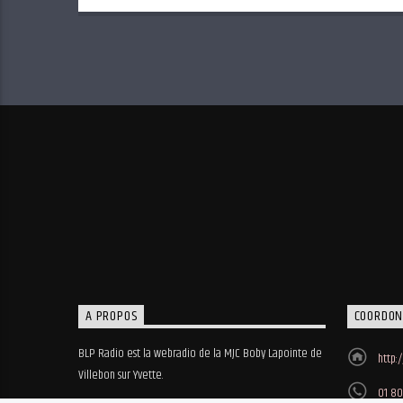
A PROPOS
COORDON
BLP Radio est la webradio de la MJC Boby Lapointe de
http:
Villebon sur Yvette.
01 80