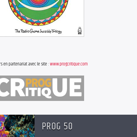
s en partenariat avec le site :
www.progcritique.com
PROG 50