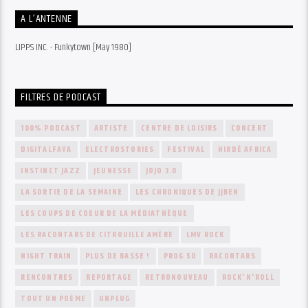
A L’ANTENNE
LIPPS INC. - Funkytown [May 1980]
FILTRES DE PODCAST
100% PODCAST
ARTISTE
CENTRE DE LOISIRS
CONCERT
DIGITALFAYA
ELECTROSTORIES
FESTIVAL
HIRDÉ AFRICA
INSTINCT JAZZ
JEUNESSE
JOJO 3.0
LA SORTIE DE LA SEMAINE
LES CHRONIQUES DE JJBEN
LES COUPS DE COEUR DE LA MÉDIATHÈQUE
LES RACONTARS DE CITROUILLE AMÈRE
LMV ROCK
NIGHT TRAIN
PLUS DE BASSE !
PROG 50
RACONTARS
RENCONTRES
REPORTAGE
RETRONOUVEAU
ROCK'N'ROLL
TOUT UN POÈME
UNPLUG