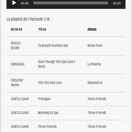
Audio
00:00
00:00
Player
La playlist de l’épisode 3.16 :
Artiste
Titre
Album
SPOCK’S
To Breath Another Day
Noise Floor
BEARD
Even Though The Stars Don’t
SUBSIGNAL
La Muerta
Shine
CRESCENT
The Thin Red Line
Dissonance
MOON
GENTLE GIANT
Prologue
Three Friends
GENTLE GIANT
Working All Day
Three Friends
GENTLE GIANT
Three Friends
Three Friends