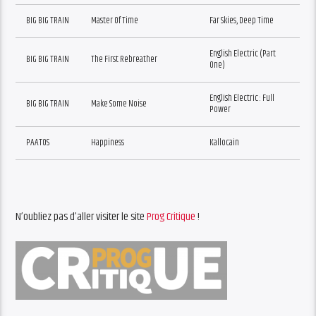
BIG BIG TRAIN
Master Of Time
Far Skies, Deep Time
English Electric (Part
BIG BIG TRAIN
The First Rebreather
One)
English Electric : Full
BIG BIG TRAIN
Make Some Noise
Power
PAATOS
Happiness
Kallocain
N’oubliez pas d’aller visiter le site
Prog Critique
!