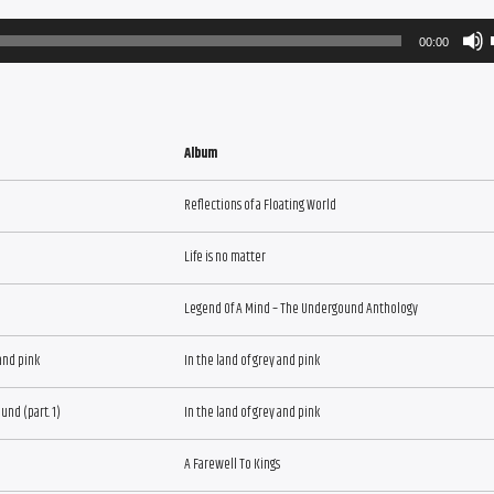
00:00
Album
Reflections of a Floating World
Life is no matter
Legend Of A Mind – The Undergound Anthology
 and pink
In the land of grey and pink
nd (part. 1)
In the land of grey and pink
A Farewell To Kings