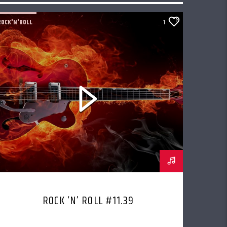
ROCK'N'ROLL
1
ROCK ‘N’ ROLL #11.39