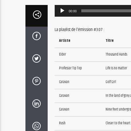
Audio
00:00
Player
La playlist de l’émission #3.07 :
Artiste
Titre
Elder
Thousand Hands
Professor Tip Top
Life is no matter
Caravan
Golf Girl
Caravan
In the land of grey
Caravan
Nine feet undergrou
Rush
Closer to the heart