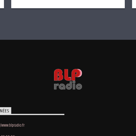
NÉES
//www.blpradio.fr