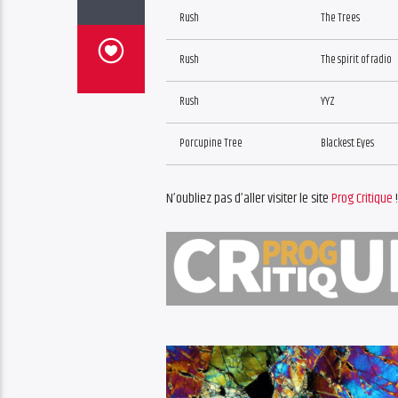
Rush
The Trees
Rush
The spirit of radio
Rush
YYZ
Porcupine Tree
Blackest Eyes
N’oubliez pas d’aller visiter le site
Prog Critique
!