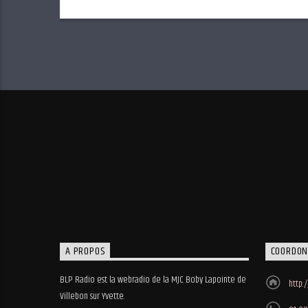
A PROPOS
COORDON
BLP Radio est la webradio de la MJC Boby Lapointe de
http:
Villebon sur Yvette.