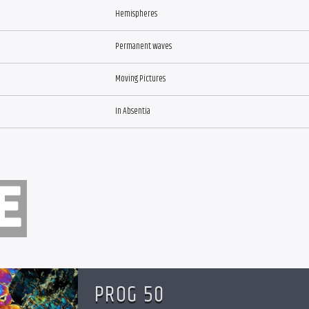
Hemispheres
Permanent waves
Moving Pictures
In Absentia
PROG 50