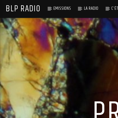
BLP RADIO
EMISSIONS
LA RADIO
C’É
P