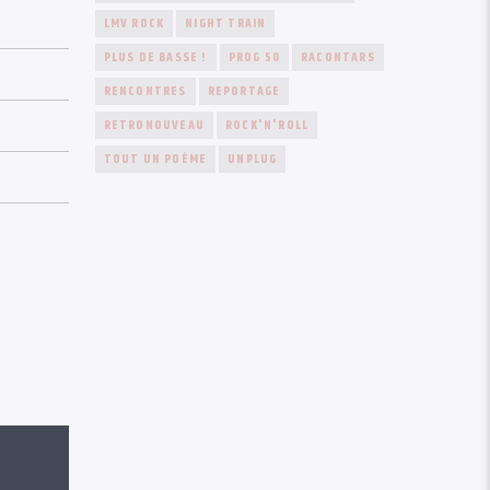
LMV ROCK
NIGHT TRAIN
PLUS DE BASSE !
PROG 50
RACONTARS
RENCONTRES
REPORTAGE
RETRONOUVEAU
ROCK'N'ROLL
TOUT UN POÈME
UNPLUG