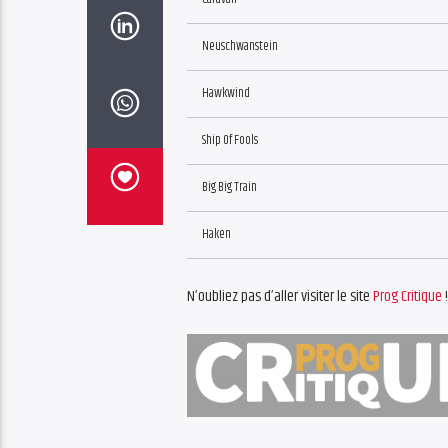
Neuschwanstein
Hawkwind
Ship Of Fools
Big Big Train
Haken
N’oubliez pas d’aller visiter le site
Prog Critique
!