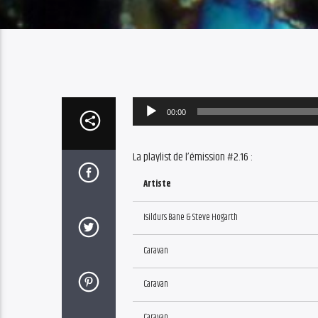
Audio
00:00
Player
La playlist de l’émission #2.16 :
Artiste
Isildurs Bane & Steve Hogarth
Caravan
Caravan
Caravan