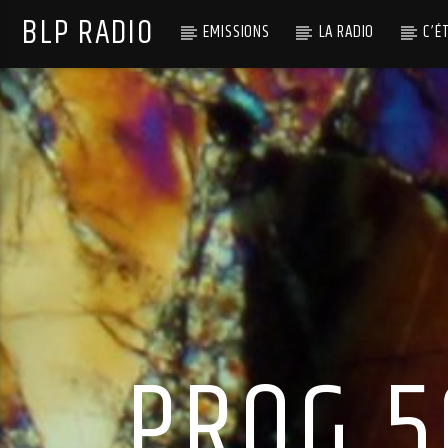
BLP RADIO
EMISSIONS
LA RADIO
C’É
PROG 5