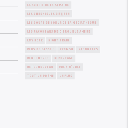
LA SORTIE DE LA SEMAINE
LES CHRONIQUES DE JJBEN
LES COUPS DE COEUR DE LA MÉDIATHÈQUE
LES RACONTARS DE CITROUILLE AMÈRE
LMV ROCK
NIGHT TRAIN
PLUS DE BASSE !
PROG 50
RACONTARS
RENCONTRES
REPORTAGE
RETRONOUVEAU
ROCK'N'ROLL
TOUT UN POÈME
UNPLUG