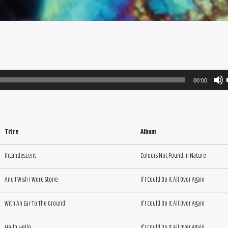
00:00
Titre
Album
Incandescent
Colours Not Found In Nature
And I Wish I Were Stone
If I Could Do It All Over Again
With An Ear To The Ground
If I Could Do It All Over Again
Hello Hello
If I Could Do It All Over Again