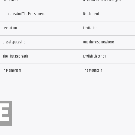
Intruders And The Punishment
Battlement
Levitation
Levitation
Diesel Spaceship
Out There Somewhere
The First Rebreath
English Electric 1
In Memoriam
The Mountain