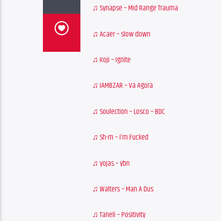
♫ Synapse – Mid Range Trauma
♫ Acaer – slow down
♫ Koji – Ignite
♫ IAMBZAR – Va Agora
♫ Soulection – Losco – BDC
♫ Sh-m – I’m Fucked
♫ yojas – ybn
♫ Walters – Man A Dus
♫ Taneli – Positivity