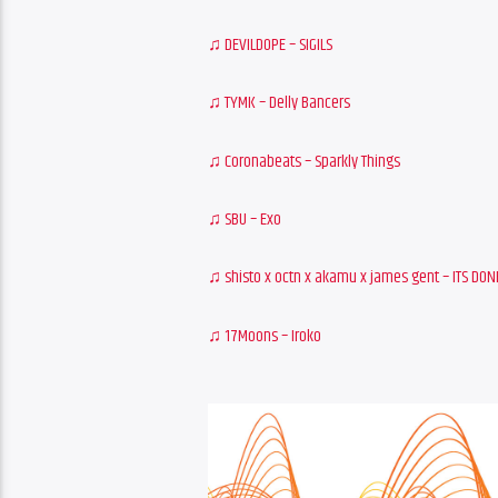
♫ DEVILDOPE – SIGILS
♫ TYMK – Delly Bancers
♫ Coronabeats – Sparkly Things
♫ SBU – Exo
♫ shisto x octn x akamu x james gent – ITS DON
♫ 17Moons – Iroko