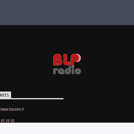
NÉES
//www.blpradio.fr
 85 58 90
oby Lapointe