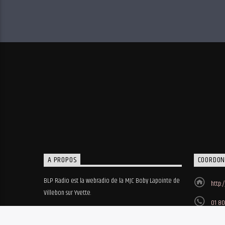
A PROPOS
COORDON
BLP Radio est la webradio de la MJC Boby Lapointe de
http:
Villebon sur Yvette.
01 80
MJC B