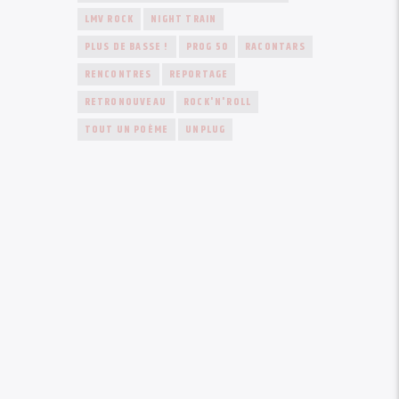
LMV ROCK
NIGHT TRAIN
PLUS DE BASSE !
PROG 50
RACONTARS
RENCONTRES
REPORTAGE
RETRONOUVEAU
ROCK'N'ROLL
TOUT UN POÈME
UNPLUG