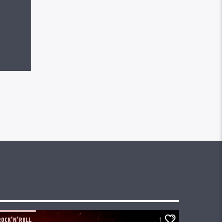
ROCK'N'ROLL
1