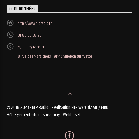
COORDONNÉES
http://www.blpradio.fr
01 80 85 58 90
MJC Boby Lapointe
8, rue des Maraichers • 91140 Villebon-sur-Yvette
© 2018-2023 • BLP Radio - Réalisation site web Biz'Art / MBO -
Hébergement site et streaming : Webhost-fr