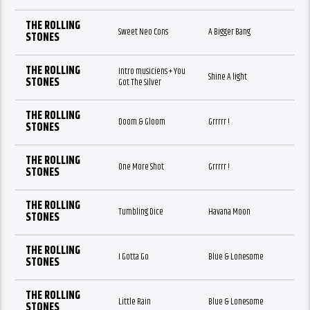
THE ROLLING
Sweet Neo Cons
A Bigger Bang
STONES
THE ROLLING
Intro musiciens + You
Shine A light
STONES
Got The Silver
THE ROLLING
Doom & Gloom
Grrrrr !
STONES
THE ROLLING
One More Shot
Grrrrr !
STONES
THE ROLLING
Tumbling Dice
Havana Moon
STONES
THE ROLLING
I Gotta Go
Blue & Lonesome
STONES
THE ROLLING
Little Rain
Blue & Lonesome
STONES