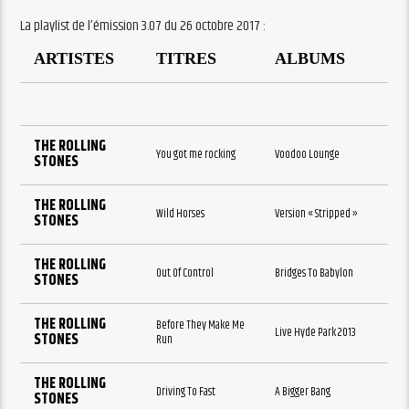
La playlist de l’émission 3.07 du 26 octobre 2017 :
ARTISTES
TITRES
ALBUMS
THE ROLLING
You got me rocking
Voodoo Lounge
STONES
THE ROLLING
Wild Horses
Version « Stripped »
STONES
THE ROLLING
Out Of Control
Bridges To Babylon
STONES
THE ROLLING
Before They Make Me
Live Hyde Park 2013
STONES
Run
THE ROLLING
Driving To Fast
A Bigger Bang
STONES