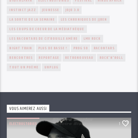
DIGITALFAYA
ELECTROSTORIES
FESTIVAL
HIRDÉ AFRICA
INSTINCT JAZZ
JEUNESSE
JOJO 3.0
LA SORTIE DE LA SEMAINE
LES CHRONIQUES DE JJBEN
LES COUPS DE COEUR DE LA MÉDIATHÈQUE
LES RACONTARS DE CITROUILLE AMÈRE
LMV ROCK
NIGHT TRAIN
PLUS DE BASSE !
PROG 50
RACONTARS
RENCONTRES
REPORTAGE
RETRONOUVEAU
ROCK'N'ROLL
TOUT UN POÈME
UNPLUG
VOUS AIMEREZ AUSSI
ELECTROSTORIES
1