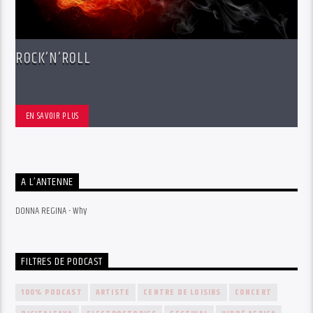
ROCK’N’ROLL
EN SAVOIR PLUS
A L’ANTENNE
DONNA REGINA - Why
FILTRES DE PODCAST
100% PODCAST
ARTISTE
CENTRE DE LOISIRS
CONCERT