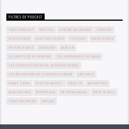
FILTRES DE PODCAST
100% PODCAST
ARTISTE
CENTRE DE LOISIRS
CONCERT
DIGITALFAYA
ELECTROSTORIES
FESTIVAL
HIRDÉ AFRICA
INSTINCT JAZZ
JEUNESSE
JOJO 3.0
LA SORTIE DE LA SEMAINE
LES CHRONIQUES DE JJBEN
LES COUPS DE COEUR DE LA MÉDIATHÈQUE
LES RACONTARS DE CITROUILLE AMÈRE
LMV ROCK
NIGHT TRAIN
PLUS DE BASSE !
PROG 50
RACONTARS
RENCONTRES
REPORTAGE
RETRONOUVEAU
ROCK'N'ROLL
TOUT UN POÈME
UNPLUG