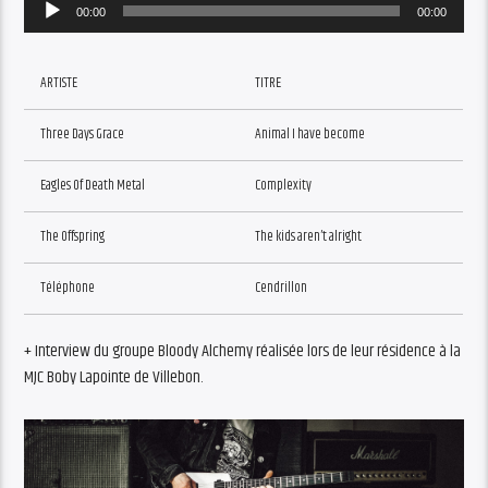
Audio
00:00
00:00
Player
ARTISTE
TITRE
Three Days Grace
Animal I have become
Eagles Of Death Metal
Complexity
The Offspring
The kids aren’t alright
Téléphone
Cendrillon
+ Interview du groupe Bloody Alchemy réalisée lors de leur résidence à la
MJC Boby Lapointe de Villebon.