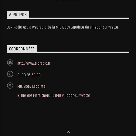
A PROPOS
BLP Radio est la webradio de la MJC Boby Lapointe de Villebon sur Yvette.
COORDONNÉES
http://www.blpradio.fr
01 80 85 58 90
MJC Boby Lapointe
8, rue des Maraichers • 91140 Villebon-sur-Yvette