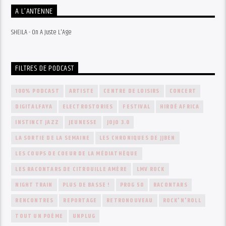
A L’ANTENNE
SHEILA - On A Juste L'Age
FILTRES DE PODCAST
100% PODCAST
ARTISTE
CENTRE DE LOISIRS
CONCERT
DIGITALFAYA
ELECTROSTORIES
FESTIVAL
HIRDÉ AFRICA
INSTINCT JAZZ
JEUNESSE
JOJO 3.0
LA SORTIE DE LA SEMAINE
LES CHRONIQUES DE JJBEN
LES COUPS DE COEUR DE LA MÉDIATHÈQUE
LES RACONTARS DE CITROUILLE AMÈRE
LMV ROCK
NIGHT TRAIN
PLUS DE BASSE !
PROG 50
RACONTARS
RENCONTRES
REPORTAGE
RETRONOUVEAU
ROCK'N'ROLL
TOUT UN POÈME
UNPLUG