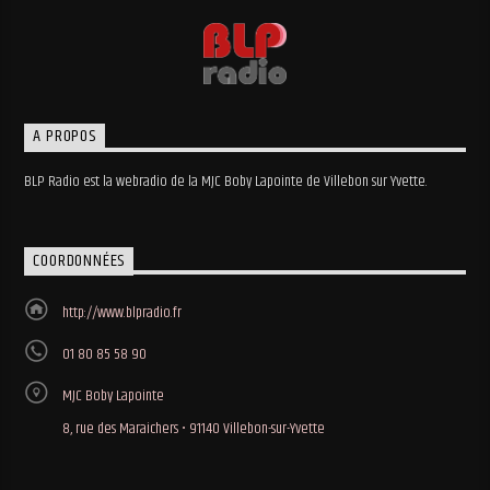
A PROPOS
BLP Radio est la webradio de la MJC Boby Lapointe de Villebon sur Yvette.
COORDONNÉES
http://www.blpradio.fr
01 80 85 58 90
MJC Boby Lapointe
8, rue des Maraichers • 91140 Villebon-sur-Yvette