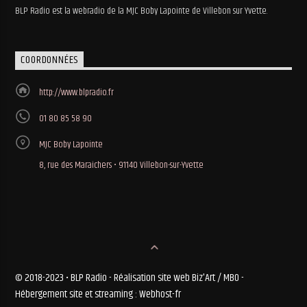
BLP Radio est la webradio de la MJC Boby Lapointe de Villebon sur Yvette.
COORDONNÉES
http://www.blpradio.fr
01 80 85 58 90
MJC Boby Lapointe
8, rue des Maraichers • 91140 Villebon-sur-Yvette
© 2018-2023 • BLP Radio - Réalisation site web Biz'Art / MBO -
Hébergement site et streaming : Webhost-fr