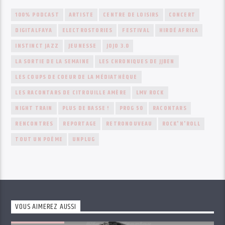
100% PODCAST
ARTISTE
CENTRE DE LOISIRS
CONCERT
DIGITALFAYA
ELECTROSTORIES
FESTIVAL
HIRDÉ AFRICA
INSTINCT JAZZ
JEUNESSE
JOJO 3.0
LA SORTIE DE LA SEMAINE
LES CHRONIQUES DE JJBEN
LES COUPS DE COEUR DE LA MÉDIATHÈQUE
LES RACONTARS DE CITROUILLE AMÈRE
LMV ROCK
NIGHT TRAIN
PLUS DE BASSE !
PROG 50
RACONTARS
RENCONTRES
REPORTAGE
RETRONOUVEAU
ROCK'N'ROLL
TOUT UN POÈME
UNPLUG
VOUS AIMEREZ AUSSI