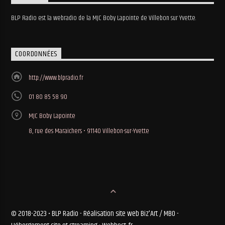
BLP Radio est la webradio de la MJC Boby Lapointe de Villebon sur Yvette.
COORDONNÉES
http://www.blpradio.fr
01 80 85 58 90
MJC Boby Lapointe
8, rue des Maraichers • 91140 Villebon-sur-Yvette
© 2018-2023 • BLP Radio - Réalisation site web Biz'Art / MBO -