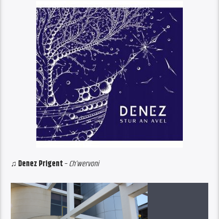
♫ Denez Prigent
–
Ch’wervoni