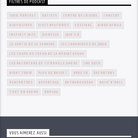
FILTRES DE PODCAST
100% PODCAST
ARTISTE
CENTRE DE LOISIRS
CONCERT
DIGITALFAYA
ELECTROSTORIES
FESTIVAL
HIRDÉ AFRICA
INSTINCT JAZZ
JEUNESSE
JOJO 3.0
LA SORTIE DE LA SEMAINE
LES CHRONIQUES DE JJBEN
LES COUPS DE COEUR DE LA MÉDIATHÈQUE
LES RACONTARS DE CITROUILLE AMÈRE
LMV ROCK
NIGHT TRAIN
PLUS DE BASSE !
PROG 50
RACONTARS
RENCONTRES
REPORTAGE
RETRONOUVEAU
ROCK'N'ROLL
TOUT UN POÈME
UNPLUG
VOUS AIMEREZ AUSSI