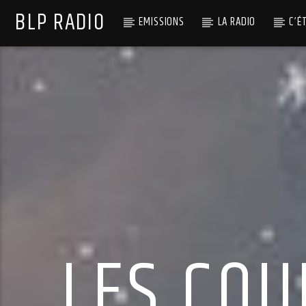
BLP RADIO
EMISSIONS
LA RADIO
C’É
LES COU