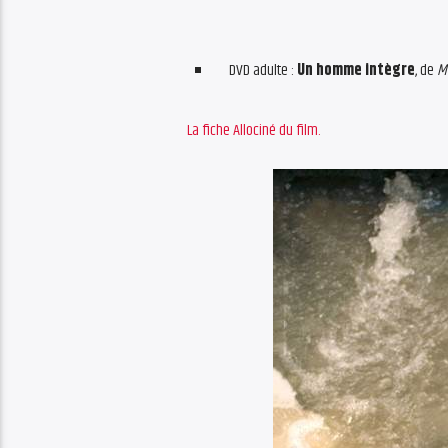
DVD adulte :
Un homme intègre
, de
M
La fiche Allociné du film.