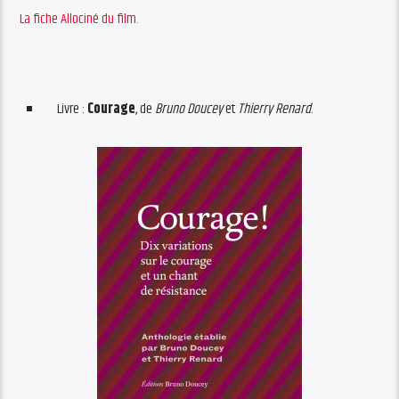
La fiche Allociné du film.
Livre :
Courage
, de
Bruno Doucey
et
Thierry Renard
.