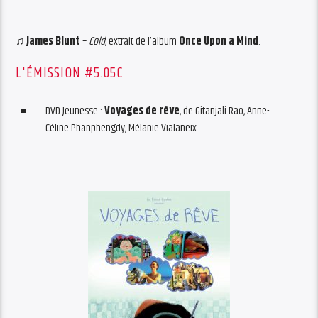
♫
James Blunt
–
Cold
, extrait de l’album
Once Upon a Mind
.
L'ÉMISSION #5.05C
DVD Jeunesse :
Voyages de rêve
, de Gitanjali Rao, Anne-
Céline Phanphengdy, Mélanie Vialaneix ….