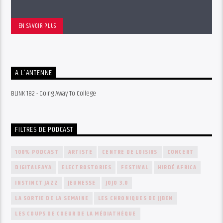
EN SAVOIR PLUS
A L’ANTENNE
BLINK 182 - Going Away To College
FILTRES DE PODCAST
100% PODCAST
ARTISTE
CENTRE DE LOISIRS
CONCERT
DIGITALFAYA
ELECTROSTORIES
FESTIVAL
HIRDÉ AFRICA
INSTINCT JAZZ
JEUNESSE
JOJO 3.0
LA SORTIE DE LA SEMAINE
LES CHRONIQUES DE JJBEN
LES COUPS DE COEUR DE LA MÉDIATHÈQUE