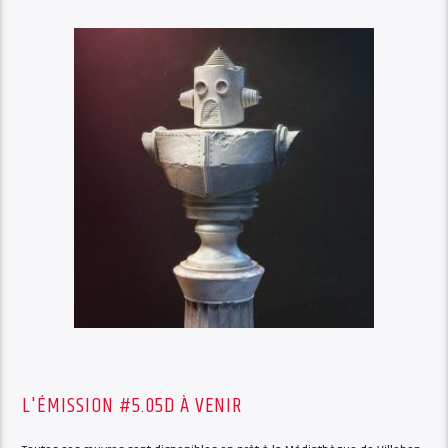
L'ÉMISSION #5.05D À VENIR