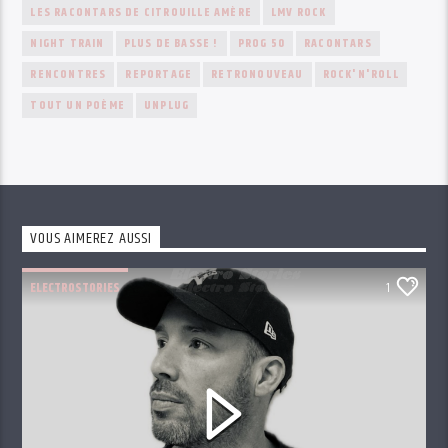
LES RACONTARS DE CITROUILLE AMÈRE
LMV ROCK
NIGHT TRAIN
PLUS DE BASSE !
PROG 50
RACONTARS
RENCONTRES
REPORTAGE
RETRONOUVEAU
ROCK'N'ROLL
TOUT UN POÈME
UNPLUG
VOUS AIMEREZ AUSSI
ELECTROSTORIES
1