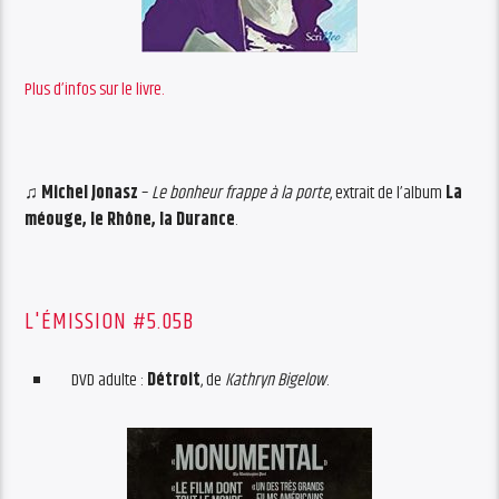
Plus d’infos sur le livre.
♫
Michel Jonasz
–
Le bonheur frappe à la porte
, extrait de l’album
La
méouge, le Rhône, la Durance
.
L'ÉMISSION #5.05B
DVD adulte :
Détroit
, de
Kathryn Bigelow
.