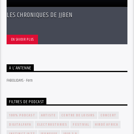
LES CHRONIQUES DE JJBEN
EN SAVOIR PLUS
A L’ANTENNE
FABOLIDAYS - Fern
FILTRES DE PODCAST
100% PODCAST
ARTISTE
CENTRE DE LOISIRS
CONCERT
DIGITALFAYA
ELECTROSTORIES
FESTIVAL
HIRDÉ AFRICA
INSTINCT JAZZ
JEUNESSE
JOJO 3.0