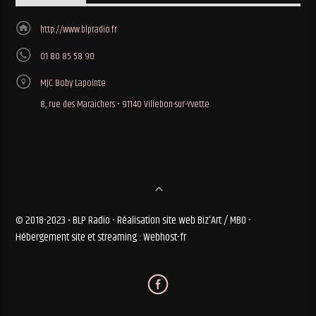
http://www.blpradio.fr
01 80 85 58 90
MJC Boby Lapointe
8, rue des Maraichers • 91140 Villebon-sur-Yvette
© 2018-2023 • BLP Radio - Réalisation site web Biz'Art / MBO -
Hébergement site et streaming : Webhost-fr