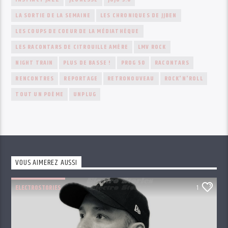
LA SORTIE DE LA SEMAINE
LES CHRONIQUES DE JJBEN
LES COUPS DE COEUR DE LA MÉDIATHÈQUE
LES RACONTARS DE CITROUILLE AMÈRE
LMV ROCK
NIGHT TRAIN
PLUS DE BASSE !
PROG 50
RACONTARS
RENCONTRES
REPORTAGE
RETRONOUVEAU
ROCK'N'ROLL
TOUT UN POÈME
UNPLUG
VOUS AIMEREZ AUSSI
ELECTROSTORIES
1