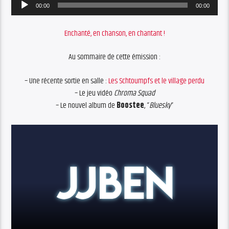
Audio
00:00
00:00
Player
Enchanté, en chanson, en chantant !
Au sommaire de cette émission :
– Une récente sortie en salle :
Les Schtoumpfs et le village perdu
– Le jeu vidéo
Chroma Squad
– Le nouvel album de
Boostee
, “
Bluesky
“