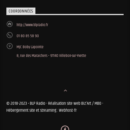
COORDONNÉES
http://www.blpradio.fr
01 80 85 58 90
MJC Boby Lapointe
8, rue des Maraichers • 91140 Villebon-sur-Yvette
© 2018-2023 • BLP Radio - Réalisation site web Biz'Art / MBO -
Hébergement site et streaming : Webhost-fr