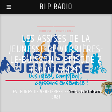
BLP RADIO
JEUNESSE
RENCONTRES
LES ASSISES DE LA
JEUNESSE DE VERRIÈRES-
LE-BUISSON – EPISODE 2
(30/07/2021)
LES JEUNES DE VERRIÈRES-LE-BUISSON 30 JULY
2021