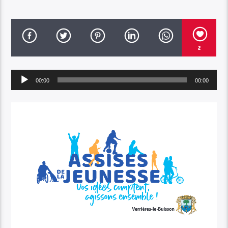
2
Audio
00:00
00:00
Player