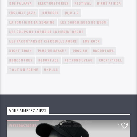
DIGITALFAYA
ELECTROSTORIES
FESTIVAL
HIRDÉ AFRICA
INSTINCT JAZZ
JEUNESSE
JOJO 3.0
LA SORTIE DE LA SEMAINE
LES CHRONIQUES DE JJBEN
LES COUPS DE COEUR DE LA MÉDIATHÈQUE
LES RACONTARS DE CITROUILLE AMÈRE
LMV ROCK
NIGHT TRAIN
PLUS DE BASSE !
PROG 50
RACONTARS
RENCONTRES
REPORTAGE
RETRONOUVEAU
ROCK'N'ROLL
TOUT UN POÈME
UNPLUG
VOUS AIMEREZ AUSSI
ELECTROSTORIES
1