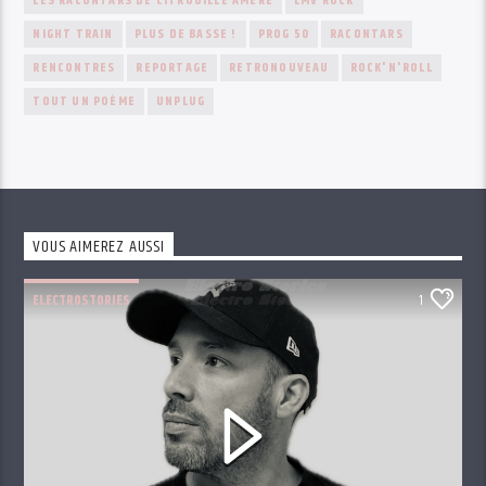
LES RACONTARS DE CITROUILLE AMÈRE
LMV ROCK
NIGHT TRAIN
PLUS DE BASSE !
PROG 50
RACONTARS
RENCONTRES
REPORTAGE
RETRONOUVEAU
ROCK'N'ROLL
TOUT UN POÈME
UNPLUG
VOUS AIMEREZ AUSSI
ELECTROSTORIES
1