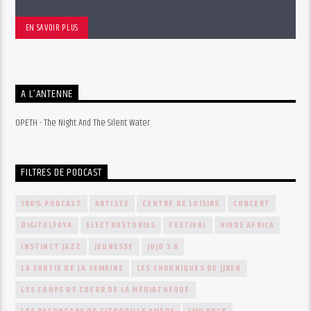
EN SAVOIR PLUS
A L’ANTENNE
OPETH - The Night And The Silent Water
FILTRES DE PODCAST
100% PODCAST
ARTISTE
CENTRE DE LOISIRS
CONCERT
DIGITALFAYA
ELECTROSTORIES
FESTIVAL
HIRDÉ AFRICA
INSTINCT JAZZ
JEUNESSE
JOJO 3.0
LA SORTIE DE LA SEMAINE
LES CHRONIQUES DE JJBEN
LES COUPS DE COEUR DE LA MÉDIATHÈQUE