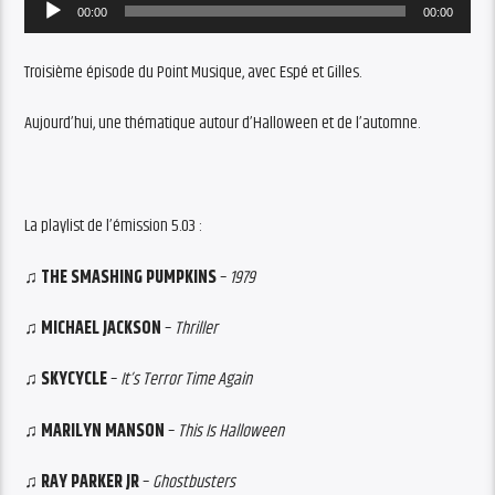
Audio
00:00
00:00
Player
Troisième épisode du Point Musique, avec Espé et Gilles.
Aujourd’hui, une thématique autour d’Halloween et de l’automne.
La playlist de l’émission 5.03 :
♫
THE SMASHING PUMPKINS
–
1979
♫
MICHAEL JACKSON
–
Thriller
♫
SKYCYCLE
–
It’s Terror Time Again
♫
MARILYN MANSON
–
This Is Halloween
♫
RAY PARKER JR
–
Ghostbusters