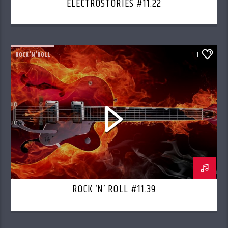
ELECTROSTORIES #11.22
ROCK'N'ROLL
1
ROCK ‘N’ ROLL #11.39