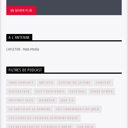
EN SAVOIR PLUS
A L’ANTENNE
CAPLETON - Mass Media
FILTRES DE PODCAST
100% PODCAST
ARTISTE
CENTRE DE LOISIRS
CONCERT
DIGITALFAYA
ELECTROSTORIES
FESTIVAL
HIRDÉ AFRICA
INSTINCT JAZZ
JEUNESSE
JOJO 3.0
LA SORTIE DE LA SEMAINE
LES CHRONIQUES DE JJBEN
LES COUPS DE COEUR DE LA MÉDIATHÈQUE
LES RACONTARS DE CITROUILLE AMÈRE
LMV ROCK