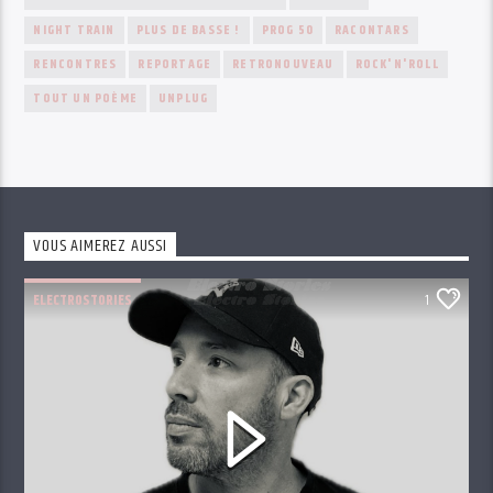
NIGHT TRAIN
PLUS DE BASSE !
PROG 50
RACONTARS
RENCONTRES
REPORTAGE
RETRONOUVEAU
ROCK'N'ROLL
TOUT UN POÈME
UNPLUG
VOUS AIMEREZ AUSSI
ELECTROSTORIES
1