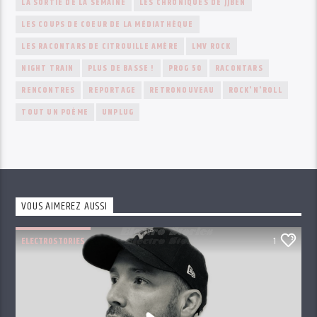
LA SORTIE DE LA SEMAINE
LES CHRONIQUES DE JJBEN
LES COUPS DE COEUR DE LA MÉDIATHÈQUE
LES RACONTARS DE CITROUILLE AMÈRE
LMV ROCK
NIGHT TRAIN
PLUS DE BASSE !
PROG 50
RACONTARS
RENCONTRES
REPORTAGE
RETRONOUVEAU
ROCK'N'ROLL
TOUT UN POÈME
UNPLUG
VOUS AIMEREZ AUSSI
ELECTROSTORIES
1