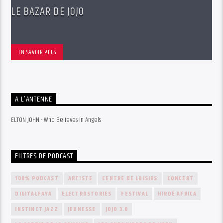
LE BAZAR DE JOJO
EN SAVOIR PLUS
A L’ANTENNE
ELTON JOHN - Who Believes In Angels
FILTRES DE PODCAST
100% PODCAST
ARTISTE
CENTRE DE LOISIRS
CONCERT
DIGITALFAYA
ELECTROSTORIES
FESTIVAL
HIRDÉ AFRICA
INSTINCT JAZZ
JEUNESSE
JOJO 3.0