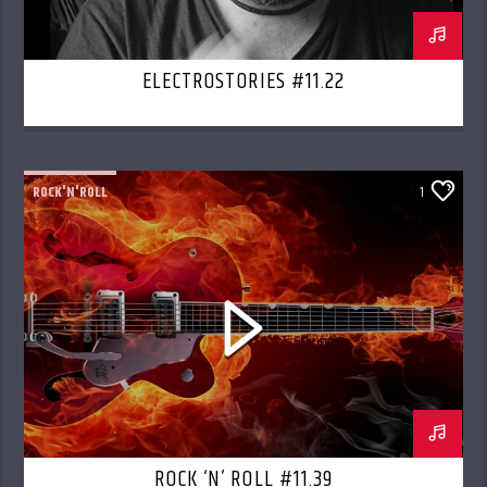
ELECTROSTORIES #11.22
ROCK'N'ROLL
1
ROCK ‘N’ ROLL #11.39