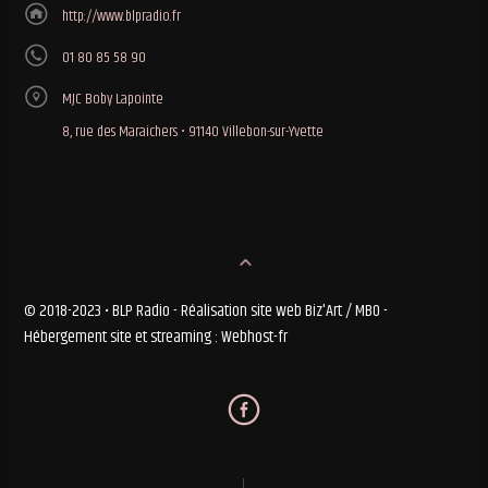
http://www.blpradio.fr
01 80 85 58 90
MJC Boby Lapointe
8, rue des Maraichers • 91140 Villebon-sur-Yvette
© 2018-2023 • BLP Radio - Réalisation site web Biz'Art / MBO -
Hébergement site et streaming : Webhost-fr