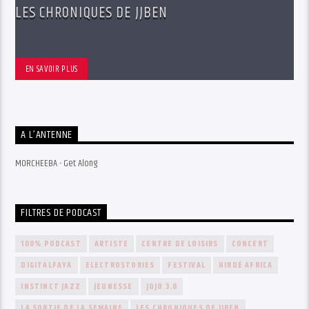
LES CHRONIQUES DE JJBEN
EN SAVOIR PLUS
A L’ANTENNE
MORCHEEBA - Get Along
FILTRES DE PODCAST
100% PODCAST
ARTISTE
CENTRE DE LOISIRS
CONCERT
DIGITALFAYA
ELECTROSTORIES
FESTIVAL
HIRDÉ AFRICA
INSTINCT JAZZ
JEUNESSE
JOJO 3.0
LA SORTIE DE LA SEMAINE
LES CHRONIQUES DE JJBEN