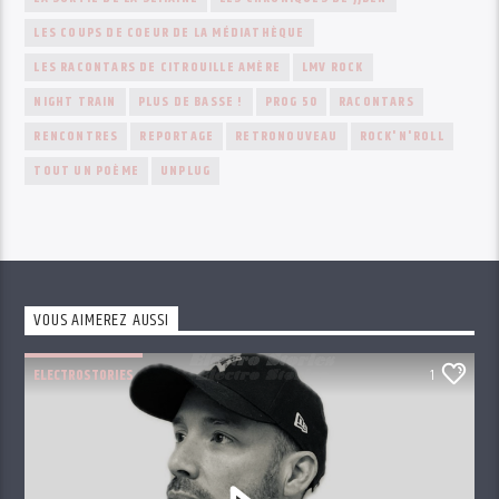
LES COUPS DE COEUR DE LA MÉDIATHÈQUE
LES RACONTARS DE CITROUILLE AMÈRE
LMV ROCK
NIGHT TRAIN
PLUS DE BASSE !
PROG 50
RACONTARS
RENCONTRES
REPORTAGE
RETRONOUVEAU
ROCK'N'ROLL
TOUT UN POÈME
UNPLUG
VOUS AIMEREZ AUSSI
ELECTROSTORIES
1