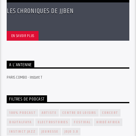
LES CHRONIQUES DE JJBEN
EN SAVOIR PLUS
A L’ANTENNE
PARIS COMBO - Instant T
FILTRES DE PODCAST
100% PODCAST
ARTISTE
CENTRE DE LOISIRS
CONCERT
DIGITALFAYA
ELECTROSTORIES
FESTIVAL
HIRDÉ AFRICA
INSTINCT JAZZ
JEUNESSE
JOJO 3.0