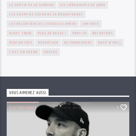
LA SORTIE DE LA SEMAINE
LES CHRONIQUES DE JJBEN
LES COUPS DE COEUR DE LA MÉDIATHÈQUE
LES RACONTARS DE CITROUILLE AMÈRE
LMV ROCK
NIGHT TRAIN
PLUS DE BASSE !
PROG 50
RACONTARS
RENCONTRES
REPORTAGE
RETRONOUVEAU
ROCK'N'ROLL
TOUT UN POÈME
UNPLUG
VOUS AIMEREZ AUSSI
ELECTROSTORIES
1