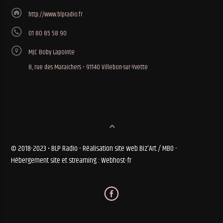
http://www.blpradio.fr
01 80 85 58 90
MJC Boby Lapointe
8, rue des Maraichers • 91140 Villebon-sur-Yvette
© 2018-2023 • BLP Radio - Réalisation site web Biz'Art / MBO -
Hébergement site et streaming : Webhost-fr