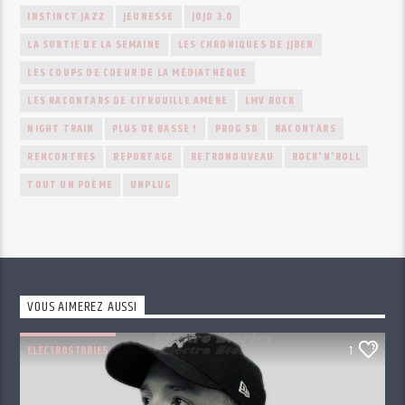
INSTINCT JAZZ
JEUNESSE
JOJO 3.0
LA SORTIE DE LA SEMAINE
LES CHRONIQUES DE JJBEN
LES COUPS DE COEUR DE LA MÉDIATHÈQUE
LES RACONTARS DE CITROUILLE AMÈRE
LMV ROCK
NIGHT TRAIN
PLUS DE BASSE !
PROG 50
RACONTARS
RENCONTRES
REPORTAGE
RETRONOUVEAU
ROCK'N'ROLL
TOUT UN POÈME
UNPLUG
VOUS AIMEREZ AUSSI
ELECTROSTORIES
1