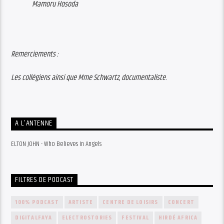
Mamoru Hosoda
Remerciements :
Les collégiens ainsi que Mme Schwartz, documentaliste.
A L’ANTENNE
ELTON JOHN - Who Believes In Angels
FILTRES DE PODCAST
100% PODCAST
ARTISTE
CENTRE DE LOISIRS
CONCERT
DIGITALFAYA
ELECTROSTORIES
FESTIVAL
HIRDÉ AFRICA