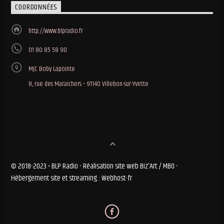
COORDONNÉES
http://www.blpradio.fr
01 80 85 58 90
MJC Boby Lapointe
8, rue des Maraichers • 91140 Villebon-sur-Yvette
© 2018-2023 • BLP Radio - Réalisation site web Biz'Art / MBO -
Hébergement site et streaming : Webhost-fr