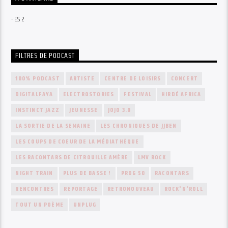
- ES 2
FILTRES DE PODCAST
100% PODCAST
ARTISTE
CENTRE DE LOISIRS
CONCERT
DIGITALFAYA
ELECTROSTORIES
FESTIVAL
HIRDÉ AFRICA
INSTINCT JAZZ
JEUNESSE
JOJO 3.0
LA SORTIE DE LA SEMAINE
LES CHRONIQUES DE JJBEN
LES COUPS DE COEUR DE LA MÉDIATHÈQUE
LES RACONTARS DE CITROUILLE AMÈRE
LMV ROCK
NIGHT TRAIN
PLUS DE BASSE !
PROG 50
RACONTARS
RENCONTRES
REPORTAGE
RETRONOUVEAU
ROCK'N'ROLL
TOUT UN POÈME
UNPLUG