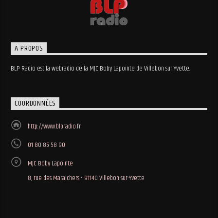
A PROPOS
BLP Radio est la webradio de la MJC Boby Lapointe de Villebon sur Yvette.
COORDONNÉES
http://www.blpradio.fr
01 80 85 58 90
MJC Boby Lapointe
8, rue des Maraichers • 91140 Villebon-sur-Yvette