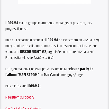
HORAMA
est un groupe instrumental mélangeant post-rock, rock
progressif, noise…
On a eu l’occasion d’accueillir
HORAMA
en live stream en 2020 à la MJC
Boby Lapointe de Villebon, et on a aussi pu les rencontrer lors de leur
venue à la
BISKOR NIGHT #2
, organisée en octobre 2022 à la MJC
François Rabelais de Savigny s/ Orge.
Enfin, en mai 2023, on était présents lors de la
release party de
l’album “MAELSTRÖM”
au
Rack’am
de Brétigny s/ Orge.
Plus d’infos sur
HORAMA
:
Maelstrom sur Spotify
Clip “La Baïne” sur Youtube