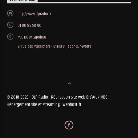
http://www.blpradio.fr
01 80 85 58 90
MJC Boby Lapointe
8, rue des Maraichers • 91140 Villebon-sur-Yvette
© 2018-2023 • BLP Radio - Réalisation site web Biz'Art / MBO -
Hébergement site et streaming : Webhost-fr