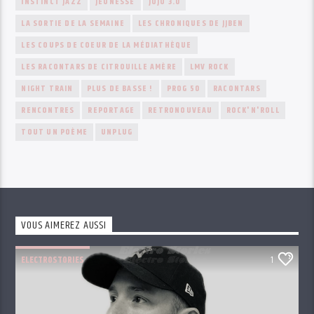
INSTINCT JAZZ
JEUNESSE
JOJO 3.0
LA SORTIE DE LA SEMAINE
LES CHRONIQUES DE JJBEN
LES COUPS DE COEUR DE LA MÉDIATHÈQUE
LES RACONTARS DE CITROUILLE AMÈRE
LMV ROCK
NIGHT TRAIN
PLUS DE BASSE !
PROG 50
RACONTARS
RENCONTRES
REPORTAGE
RETRONOUVEAU
ROCK'N'ROLL
TOUT UN POÈME
UNPLUG
VOUS AIMEREZ AUSSI
ELECTROSTORIES
1