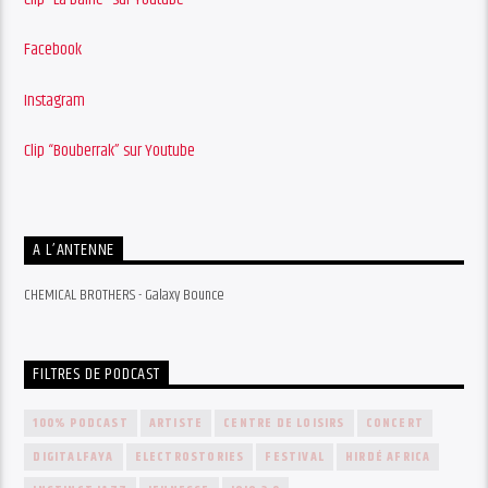
Facebook
Instagram
Clip “Bouberrak” sur Youtube
A L’ANTENNE
CHEMICAL BROTHERS - Galaxy Bounce
FILTRES DE PODCAST
100% PODCAST
ARTISTE
CENTRE DE LOISIRS
CONCERT
DIGITALFAYA
ELECTROSTORIES
FESTIVAL
HIRDÉ AFRICA