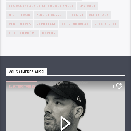
LES RACONTARS DE CITROUILLE AMÈRE
LMV ROCK
NIGHT TRAIN
PLUS DE BASSE !
PROG 50
RACONTARS
RENCONTRES
REPORTAGE
RETRONOUVEAU
ROCK'N'ROLL
TOUT UN POÈME
UNPLUG
VOUS AIMEREZ AUSSI
ELECTROSTORIES
1