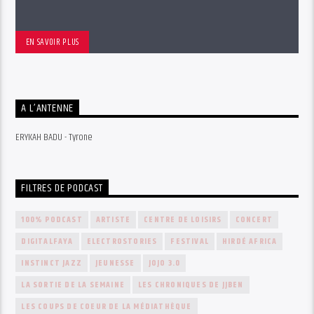
EN SAVOIR PLUS
A L’ANTENNE
ERYKAH BADU - Tyrone
FILTRES DE PODCAST
100% PODCAST
ARTISTE
CENTRE DE LOISIRS
CONCERT
DIGITALFAYA
ELECTROSTORIES
FESTIVAL
HIRDÉ AFRICA
INSTINCT JAZZ
JEUNESSE
JOJO 3.0
LA SORTIE DE LA SEMAINE
LES CHRONIQUES DE JJBEN
LES COUPS DE COEUR DE LA MÉDIATHÈQUE