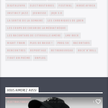
DIGITALFAYA
ELECTROSTORIES
FESTIVAL
HIRDÉ AFRICA
INSTINCT JAZZ
JEUNESSE
JOJO 3.0
LA SORTIE DE LA SEMAINE
LES CHRONIQUES DE JJBEN
LES COUPS DE COEUR DE LA MÉDIATHÈQUE
LES RACONTARS DE CITROUILLE AMÈRE
LMV ROCK
NIGHT TRAIN
PLUS DE BASSE !
PROG 50
RACONTARS
RENCONTRES
REPORTAGE
RETRONOUVEAU
ROCK'N'ROLL
TOUT UN POÈME
UNPLUG
VOUS AIMEREZ AUSSI
ELECTROSTORIES
1