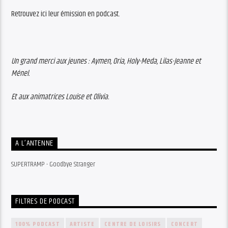
Retrouvez ici leur émission en podcast.
Un grand merci aux jeunes : Aymen, Oria, Holy-Meda, Lilas-Jeanne et
Ménel.
Et aux animatrices Louise et Olivia.
A L’ANTENNE
SUPERTRAMP - Goodbye Stranger
FILTRES DE PODCAST
100% PODCAST
ARTISTE
CENTRE DE LOISIRS
CONCERT