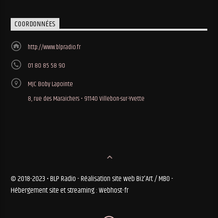
COORDONNÉES
http://www.blpradio.fr
01 80 85 58 90
MJC Boby Lapointe
8, rue des Maraichers • 91140 Villebon-sur-Yvette
© 2018-2023 • BLP Radio - Réalisation site web Biz'Art / MBO -
Hébergement site et streaming : Webhost-fr