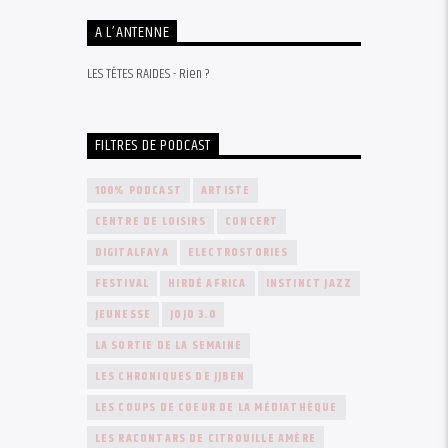
A L’ANTENNE
LES TÊTES RAIDES - Rien ?
FILTRES DE PODCAST
100% PODCAST
ARTISTE
CENTRE DE LOISIRS
CONCERT
DIGITALFAYA
ELECTROSTORIES
FESTIVAL
HIRDÉ AFRICA
INSTINCT JAZZ
JEUNESSE
JOJO 3.0
LA SORTIE DE LA SEMAINE
LES CHRONIQUES DE JJBEN
LES COUPS DE COEUR DE LA MÉDIATHÈQUE
LES RACONTARS DE CITROUILLE AMÈRE