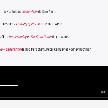
A – La trilogie
Spider-Man
de Sam Raimi
 – Les films
Amazing Spider-Man
de Marc Webb
s films
Homecoming
et
Far From Home
de Jon Watts
New Generation
de Bob Persichetti, Peter Ramsey et Rodney Rothman
Down
w
0:00
ease
ease
me.