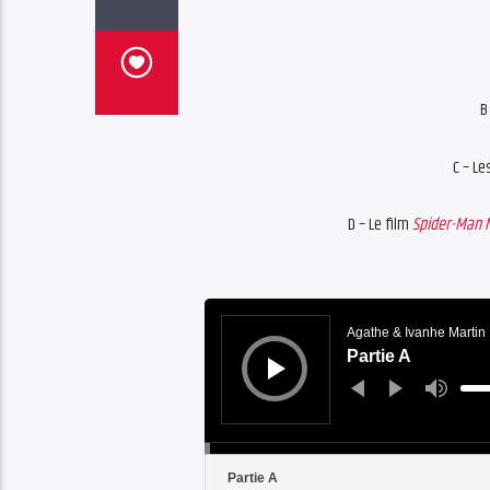
B
C – Le
D – Le film
Spider-Man 
Audio
Player
Agathe & Ivanhe Martin
Partie A
Use
Up/
Arro
keys
to
incr
or
decr
Partie A
volu