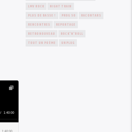
LMV ROCK
NIGHT TRAIN
PLUS DE BASSE !
PROG 50
RACONTARS
RENCONTRES
REPORTAGE
RETRONOUVEAU
ROCK'N'ROLL
TOUT UN POÈME
UNPLUG
/
1:40:00
1:40:00