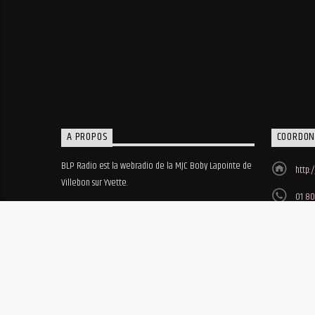
A PROPOS
COORDON
BLP Radio est la webradio de la MJC Boby Lapointe de
http:
Villebon sur Yvette.
01 80
MJC B
8, ru