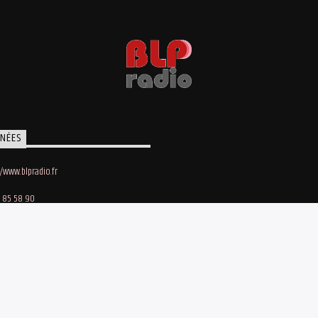
NÉES
//www.blpradio.fr
 85 58 90
oby Lapointe
e des Maraichers • 91140 Villebon-sur-Yvette