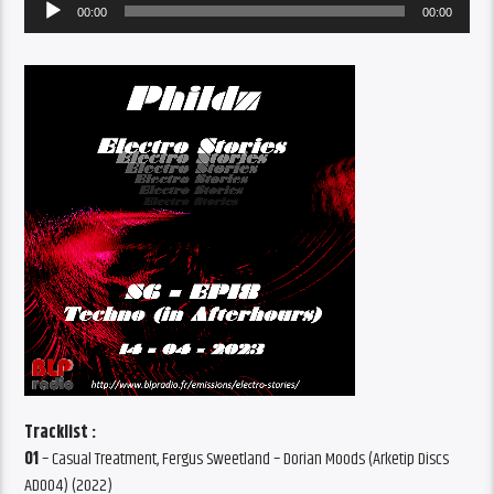
Audio
00:00
00:00
Player
Tracklist :
01
– Casual Treatment, Fergus Sweetland – Dorian Moods (Arketip Discs
AD004) (2022)