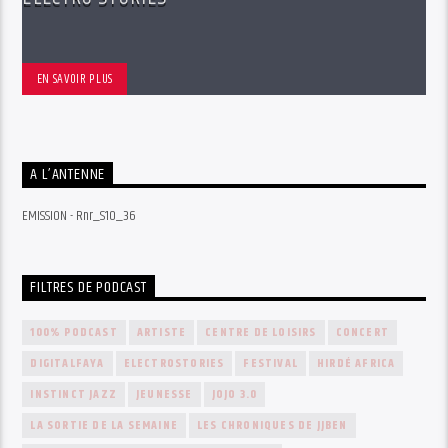
EN SAVOIR PLUS
A L’ANTENNE
EMISSION - Rnr_S10_36
FILTRES DE PODCAST
100% PODCAST
ARTISTE
CENTRE DE LOISIRS
CONCERT
DIGITALFAYA
ELECTROSTORIES
FESTIVAL
HIRDÉ AFRICA
INSTINCT JAZZ
JEUNESSE
JOJO 3.0
LA SORTIE DE LA SEMAINE
LES CHRONIQUES DE JJBEN