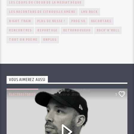
LES COUPS DE COEUR DE LA MÉDIATHÈQUE
LES RACONTARS DE CITROUILLE AMÈRE
LMV ROCK
NIGHT TRAIN
PLUS DE BASSE !
PROG 50
RACONTARS
RENCONTRES
REPORTAGE
RETRONOUVEAU
ROCK'N'ROLL
TOUT UN POÈME
UNPLUG
VOUS AIMEREZ AUSSI
ELECTROSTORIES
1