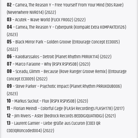
02
– Camea, The Reason Y – Free Yourself From Your Mind (90s Rave)
(Neverwhere NVR014) (2022)
03
– Acutek – Wave World (FLICK FR002) (2022)
04
– Camea, The Reason Y – Cyberpunk (Kompakt Extra KOMPAKTEX126)
(2023)
05
– Black Mirror Park – Golden Groove (Entourage Concept ECO005)
(2022)
06
– KaioBarssalos – Detroit (Planet Rhythm PRRUK114) (2022)
07
– Marco Faraone – Why (RSPX RSPX50B) (2023)
08
– Sceadu, Glimm – Because (Rove Ranger Groove Remix) (Entourage
Concept ECO009) (2022)
09
– Steve Parker – Psychotic Impact (Planet Rhythm PRRUKDUB006)
(2023)
10
– Markus Suckut – Flux (RSPX RSPX50B) (2023)
11
– Florian Meindl – Colorful Cage (FLASH Recordings FLASH178) (2017)
12
– Jim Rivers – Aster (Bedrock Records BEDDIGIQUATIIDIGI) (2021)
13
– Laurent Garnier – Liebe grüße aus Cucuron (COD3 QR
COD3QRUncoded004) (2022)