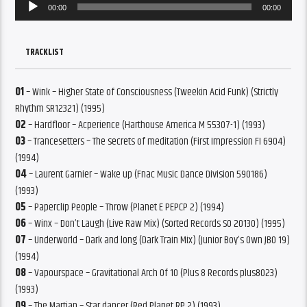
Audio
00:00
00:00
Player
TRACKLIST
01
– Wink – Higher State of Consciousness (Tweekin Acid Funk) (Strictly
Rhythm SR12321) (1995)
02
– Hardfloor – Acperience (Harthouse America M 55307-1) (1993)
03
– Trancesetters – The secrets of meditation (First Impression FI 6904)
(1994)
04
– Laurent Garnier – Wake up (Fnac Music Dance Division 590186)
(1993)
05
– Paperclip People – Throw (Planet E PEPCP 2) (1994)
06
– Winx – Don’t Laugh (Live Raw Mix) (Sorted Records SO 20130) (1995)
07
– Underworld – Dark and long (Dark Train Mix) (Junior Boy’s Own JBO 19)
(1994)
08
– Vapourspace – Gravitational Arch Of 10 (Plus 8 Records plus8023)
(1993)
09
– The Martian – Star dancer (Red Planet RP 2) (1993)