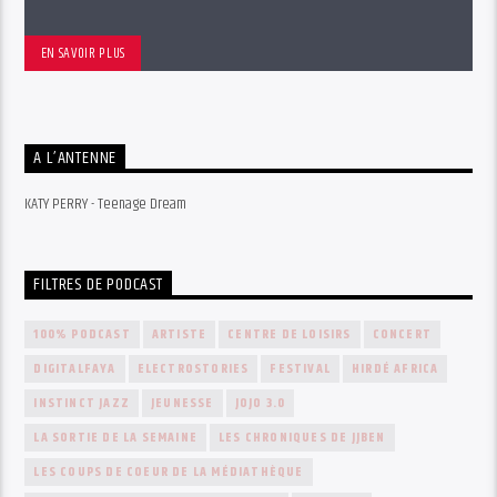
EN SAVOIR PLUS
A L’ANTENNE
KATY PERRY - Teenage Dream
FILTRES DE PODCAST
100% PODCAST
ARTISTE
CENTRE DE LOISIRS
CONCERT
DIGITALFAYA
ELECTROSTORIES
FESTIVAL
HIRDÉ AFRICA
INSTINCT JAZZ
JEUNESSE
JOJO 3.0
LA SORTIE DE LA SEMAINE
LES CHRONIQUES DE JJBEN
LES COUPS DE COEUR DE LA MÉDIATHÈQUE