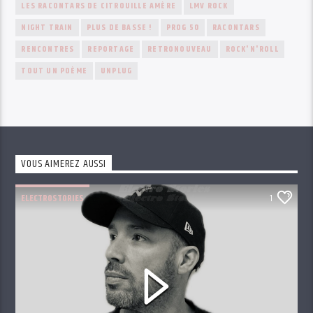
LES RACONTARS DE CITROUILLE AMÈRE
LMV ROCK
NIGHT TRAIN
PLUS DE BASSE !
PROG 50
RACONTARS
RENCONTRES
REPORTAGE
RETRONOUVEAU
ROCK'N'ROLL
TOUT UN POÈME
UNPLUG
VOUS AIMEREZ AUSSI
ELECTROSTORIES
1