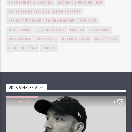
LA SORTIE DE LA SEMAINE
LES CHRONIQUES DE JJBEN
LES COUPS DE COEUR DE LA MÉDIATHÈQUE
LES RACONTARS DE CITROUILLE AMÈRE
LMV ROCK
NIGHT TRAIN
PLUS DE BASSE !
PROG 50
RACONTARS
RENCONTRES
REPORTAGE
RETRONOUVEAU
ROCK'N'ROLL
TOUT UN POÈME
UNPLUG
VOUS AIMEREZ AUSSI
ELECTROSTORIES
1