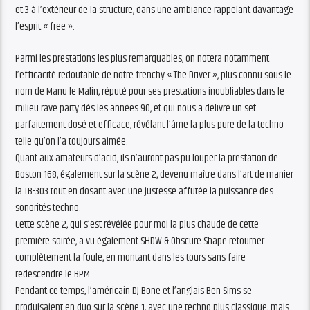
et 3 à l’extérieur de la structure, dans une ambiance rappelant davantage
l’esprit « free ».
Parmi les prestations les plus remarquables, on notera notamment
l’efficacité redoutable de notre frenchy « The Driver », plus connu sous le
nom de Manu le Malin, réputé pour ses prestations inoubliables dans le
milieu rave party dès les années 90, et qui nous a délivré un set
parfaitement dosé et efficace, révélant l’âme la plus pure de la techno
telle qu’on l’a toujours aimée.
Quant aux amateurs d’acid, ils n’auront pas pu louper la prestation de
Boston 168, également sur la scène 2, devenu maître dans l’art de manier
la TB-303 tout en dosant avec une justesse affutée la puissance des
sonorités techno.
Cette scène 2, qui s’est révélée pour moi la plus chaude de cette
première soirée, a vu également SHDW & Obscure Shape retourner
complètement la foule, en montant dans les tours sans faire
redescendre le BPM.
Pendant ce temps, l’américain DJ Bone et l’anglais Ben Sims se
produisaient en duo sur la scène 1, avec une techno plus classique, mais