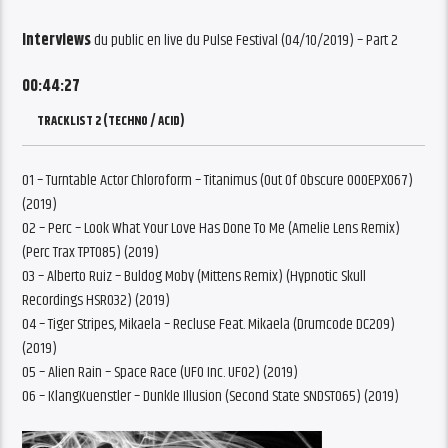
Interviews
du public en live du Pulse Festival (04/10/2019) – Part 2
00:44:27
TRACKLIST 2 (TECHNO / ACID)
01 – Turntable Actor Chloroform – Titanimus (Out Of Obscure OOOEPX067)
(2019)
02 – Perc – Look What Your Love Has Done To Me (Amelie Lens Remix)
(Perc Trax TPT085) (2019)
03 – Alberto Ruiz – Buldog Moby (Mittens Remix) (Hypnotic Skull
Recordings HSR032) (2019)
04 – Tiger Stripes, Mikaela – Recluse Feat. Mikaela (Drumcode DC209)
(2019)
05 – Alien Rain – Space Race (UFO Inc. UFO2) (2019)
06 – KlangKuenstler – Dunkle Illusion (Second State SNDST065) (2019)