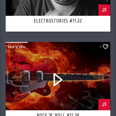
ELECTROSTORIES #11.22
ROCK'N'ROLL
1
ROCK ‘N’ ROLL #11.39