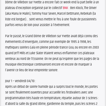
Dôme de Villebon sur Yvette a encore fait ce week-end la part belle à un
plateau d’exception organisé par le collectif
BNK
: Ben Klock, The Driver
(aka Manu le Malin), Tommy Four Seven, Marcel Dettmann, Rebekah (la
liste est longue)… sont venus mettre le feu à une foule de passionnés
parfois venus de loin pour assister à l’événement.
Par le passé, le Grand Dôme de Villebon sur Yvette avait déjà connu des
événements d’envergure, comme par exemple de 1995 à 1998, les
mythiques soirées Gaïa en pleine période trance Goa, ou encore en 2003
quand Jeff Mills et Luke Slater étaient venus enflammer ces plateaux
venteux au nord de l’Essonne. On ne peut qu’espérer que les pages de la
musique électronique continueront encore et encore de marquer à
l’avenir ce lieu de leur empreinte sonore.
Jour 1 – vendredi 04/10 :
Après un début de soirée humide qui a surpris tout le monde, les portes
se sont finalement ouvertes pour accueillir les festivaliers avec une
programmation très haute en température, répartie autour de 3 scènes :
d’abord la salle du grand dôme, gardienne du temple, puis les scènes 2