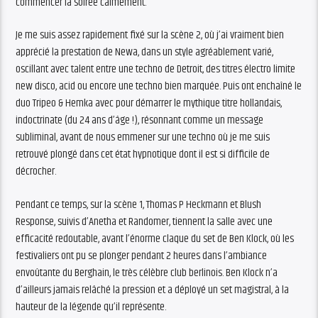
commencer la soirée calmement.
Je me suis assez rapidement fixé sur la scène 2, où j’ai vraiment bien
apprécié la prestation de Newa, dans un style agréablement varié,
oscillant avec talent entre une techno de Detroit, des titres électro limite
new disco, acid ou encore une techno bien marquée. Puis ont enchaîné le
duo Tripeo & Hemka avec pour démarrer le mythique titre hollandais,
indoctrinate (du 24 ans d’âge !), résonnant comme un message
subliminal, avant de nous emmener sur une techno où je me suis
retrouvé plongé dans cet état hypnotique dont il est si difficile de
décrocher.
Pendant ce temps, sur la scène 1, Thomas P Heckmann et Blush
Response, suivis d’Anetha et Randomer, tiennent la salle avec une
efficacité redoutable, avant l’énorme claque du set de Ben Klock, où les
festivaliers ont pu se plonger pendant 2 heures dans l’ambiance
envoûtante du Berghain, le très célèbre club berlinois. Ben Klock n’a
d’ailleurs jamais relâché la pression et a déployé un set magistral, à la
hauteur de la légende qu’il représente.