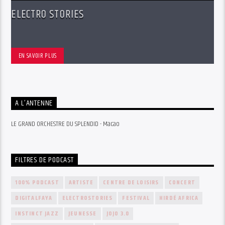
ELECTRO STORIES
EN SAVOIR PLUS
A L’ANTENNE
LE GRAND ORCHESTRE DU SPLENDID - Macao
FILTRES DE PODCAST
100% PODCAST
ARTISTE
CENTRE DE LOISIRS
CONCERT
DIGITALFAYA
ELECTROSTORIES
FESTIVAL
HIRDÉ AFRICA
INSTINCT JAZZ
JEUNESSE
JOJO 3.0