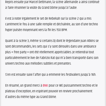
Repris ensuite par Marcel Dettmann, la scène allemande a ainsi continué
à faire résonner la voûte du Grand Dôme jusqu’à l’aube.
Il est à noter également le set de Rebekah sur la scène 2 qui a mis
carrément le feu à une salle remplie et déchaînée, au son d’une techno
hyper pulsée moyennant vers la fin les 150 BPM.
Quant à la scène 3, même si certains DJ dont le légendaire Juan Atkins se
sont décommandés, les sets qui s’y sont déroulés dans une ambiance
plus « free party » ont été réellement appréciables. Je retiendrai tout
particulièrement le live de Fabrizio Rat qui m’a bien transporté dans son
univers techno aux mélodies subtiles et prenantes.
S’en est ensuite suivi l’after qui a emmené les festivaliers jusqu’à 16h.
En résumé, un grand merci à
BNK
pour ce WE puissamment techno et le
plateau d’exception, en espérant pouvoir en revivre prochainement
d’autres du même type au Grand Dôme.