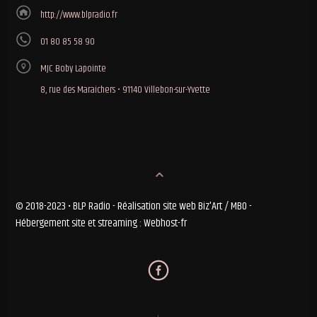
http://www.blpradio.fr
01 80 85 58 90
MJC Boby Lapointe
8, rue des Maraichers • 91140 Villebon-sur-Yvette
© 2018-2023 • BLP Radio - Réalisation site web Biz'Art / MBO -
Hébergement site et streaming : Webhost-fr