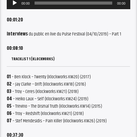
Audio
00:00
00:00
Player
00:01:20
Interviews
du public en live du Pulse Festival (04/10/2019) – Part 1
00:08:10
TRACKLIST 1 (KLOCKWORKS)
01
– Ben Klock – Twenty (Klockworks KW20) (2017)
02
– Jay Clarke – Drift (Klockworks KW18) (2016)
03
– Troy – Ceres (Klockworks KW21) (2018)
04
– Heiko Laux – Self (Klockworks KW24) (2019)
05
– Trevino – The Dismal Truth (Klockworks KW14) (2015)
06
– Troy – Redshift (Klockworks KW21) (2018)
07
– Stef Mendesidis – Pain Killer (Klockworks KW26) (2019)
00:37:30