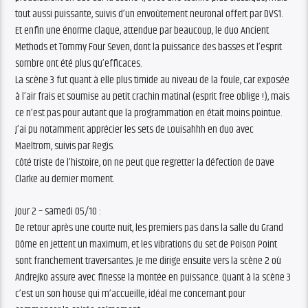
tout aussi puissante, suivis d’un envoûtement neuronal offert par DVS1.
Et enfin une énorme claque, attendue par beaucoup, le duo Ancient
Methods et Tommy Four Seven, dont la puissance des basses et l’esprit
sombre ont été plus qu’efficaces.
La scène 3 fut quant à elle plus timide au niveau de la foule, car exposée
à l’air frais et soumise au petit crachin matinal (esprit free oblige !), mais
ce n’est pas pour autant que la programmation en était moins pointue.
J’ai pu notamment apprécier les sets de Louisahhh en duo avec
Maeltrom, suivis par Regis.
Côté triste de l’histoire, on ne peut que regretter la défection de Dave
Clarke au dernier moment.
Jour 2 – samedi 05/10 :
De retour après une courte nuit, les premiers pas dans la salle du Grand
Dôme en jettent un maximum, et les vibrations du set de Poison Point
sont franchement traversantes. Je me dirige ensuite vers la scène 2 où
Andrejko assure avec finesse la montée en puissance. Quant à la scène 3
c’est un son house qui m’accueille, idéal me concernant pour