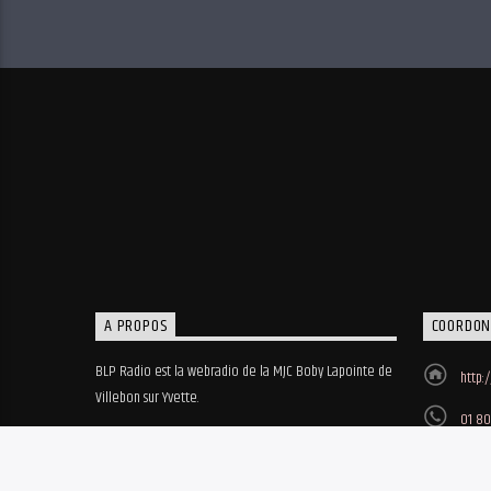
A PROPOS
COORDON
BLP Radio est la webradio de la MJC Boby Lapointe de
http:
Villebon sur Yvette.
01 80
MJC B