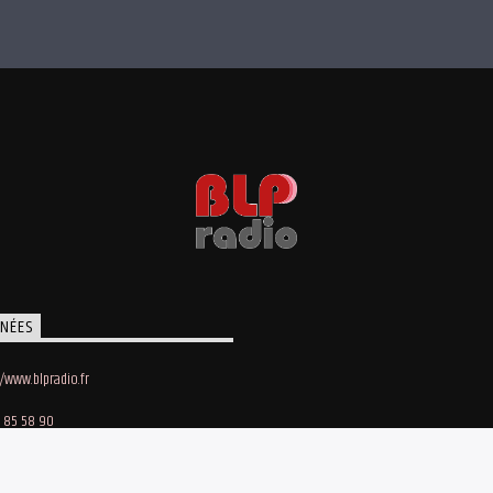
NÉES
//www.blpradio.fr
 85 58 90
oby Lapointe