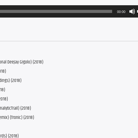
00:00
onal DeeJay Gigolo) (2018)
018)
dings) (2018)
18)
2018)
alyticTrail) (2018)
emix) (Tronic) (2018)
rds) (2018)