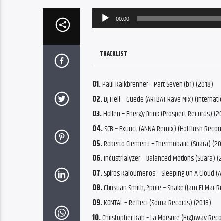
Audio
00:00
Player
TRACKLIST
01.
Paul Kalkbrenner – Part Seven (b1) (2018)
02.
DJ Hell – Guede (ARTBAT Rave Mix) (Internati
03.
Hollen – Energy Drink (Prospect Records) (2
04.
SCB – Extinct (ANNA Remix) (Hotflush Recor
05.
Roberto Clementi – Thermobaric (Suara) (20
06.
Industrialyzer – Balanced Motions (Suara) (
07.
Spiros Kaloumenos – Sleeping On A Cloud (An
08.
Christian Smith, 2pole – Snake (Jam El Mar R
09.
KONTAL – Reflect (Soma Records) (2018)
10.
Christopher Kah – La Morsure (Highwav Reco