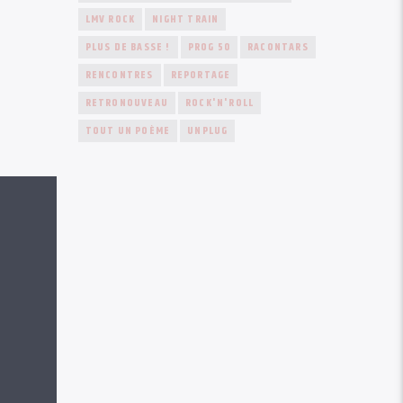
LMV ROCK
NIGHT TRAIN
PLUS DE BASSE !
PROG 50
RACONTARS
RENCONTRES
REPORTAGE
RETRONOUVEAU
ROCK'N'ROLL
TOUT UN POÈME
UNPLUG