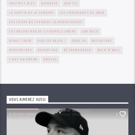
INSTINCT JAZZ
JEUNESSE
JOJO 3.0
LA SORTIE DE LA SEMAINE
LES CHRONIQUES DE JJBEN
LES COUPS DE COEUR DE LA MÉDIATHÈQUE
LES RACONTARS DE CITROUILLE AMÈRE
LMV ROCK
NIGHT TRAIN
PLUS DE BASSE !
PROG 50
RACONTARS
RENCONTRES
REPORTAGE
RETRONOUVEAU
ROCK'N'ROLL
TOUT UN POÈME
UNPLUG
VOUS AIMEREZ AUSSI
ELECTROSTORIES
1