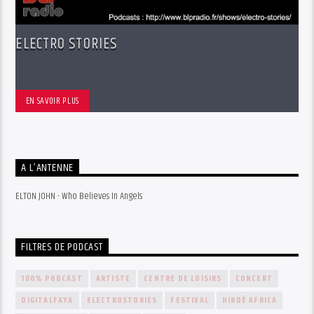
ELECTRO STORIES
EN SAVOIR PLUS
A L’ANTENNE
ELTON JOHN - Who Believes In Angels
FILTRES DE PODCAST
100% PODCAST
ARTISTE
CENTRE DE LOISIRS
CONCERT
DIGITALFAYA
ELECTROSTORIES
FESTIVAL
HIRDÉ AFRICA