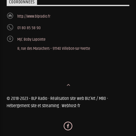
COORDONNÉES
http://www.blpradio.fr
01 80 85 58 90
MJC Boby Lapointe
8, rue des Maraichers • 91140 Villebon-sur-Yvette
© 2018-2023 • BLP Radio - Réalisation site web Biz'Art / MBO -
Hébergement site et streaming : Webhost-fr