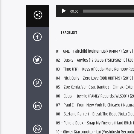
Audio
00:00
Player
TRACKLIST
01 – &ME – Fairchild (Keinemusik KM047) (2019)
02 – Dusky – Angles (17 Steps 17STEPS021ID) (20
03 – Time (FR) – Keys of Gods (Marc Romboy Re
04 – Nick Curly – Zero Love (8Bit 8BIT149) (2019)
05 – Zoe Xenia, Van Czar, Dantiez – Climax (Ext
06 – Cousn – Juggle (FAMLY Records JWLS001) (2
07 – Paul C – From New York To Chicago ( Natura
08 – Stefano Ranieri – Break The Beat (NuLu Ele
09 – Folie a Deux – Snap My Fingers (Hard B!tc
10 – Olivier Giacomotto – Lui (Yoshitoshi Record