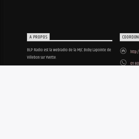
A PROPOS
COORDON
BLP Radio est la webradio de la MJC Boby Lapointe de
http:
Villebon sur Yvette.
01 80
MJC B
8, ru
© 2018-2023 • BLP Radio - Réalisation site web Biz'Art / MBO - Hé