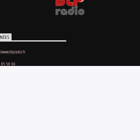
NÉES
//www.blpradio.fr
 85 58 90
oby Lapointe
e des Maraichers • 91140 Villebon-sur-Yvette
bergement site et streaming : Webhost-fr