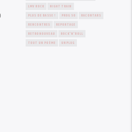
LMV ROCK
NIGHT TRAIN
)
PLUS DE BASSE !
PROG 50
RACONTARS
RENCONTRES
REPORTAGE
RETRONOUVEAU
ROCK'N'ROLL
TOUT UN POÈME
UNPLUG