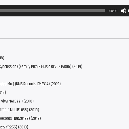
00:00
18)
syncussion) (Family Piknik Music BLV6215806) (2019)
ended Mix) (KMS Records KMS314) (2019)
018)
 Viva NAT577 ) (2018)
ctronic NULUEL038) (2019)
h Records HBR20192) (2019)
ings YR255) (2019)