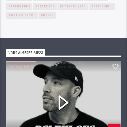
RENCONTRES
REPORTAGE
RETRONOUVEAU
ROCK'N'ROLL
TOUT UN POÈME
UNPLUG
VOUS AIMEREZ AUSSI
ELECTROSTORIES
1