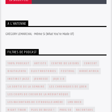
A L’ANTENNE
GRÉGORY LEMARCHAL - Même Si (What You're Made Of)
FILTRES DE PODCAST
100% PODCAST
ARTISTE
CENTRE DE LOISIRS
CONCERT
DIGITALFAYA
ELECTROSTORIES
FESTIVAL
HIRDÉ AFRICA
INSTINCT JAZZ
JEUNESSE
JOJO 3.0
LA SORTIE DE LA SEMAINE
LES CHRONIQUES DE JJBEN
LES COUPS DE COEUR DE LA MÉDIATHÈQUE
LES RACONTARS DE CITROUILLE AMÈRE
LMV ROCK
NIGHT TRAIN
PLUS DE BASSE !
PROG 50
RACONTARS