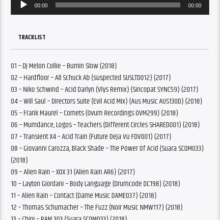
Audio
00:00
00:00
Player
TRACKLIST
01 – DJ Melon Collie – Burnin Slow (2018)
02 – Hardfloor – All Schuck Ab (suspected SUSLTD012) (2017)
03 – Niko Schwind – Acid Darlyn (Vlys Remix) (Sincopat SYNC59) (2017)
04 – Will Saul – Directors Suite (Evil Acid Mix) (Aus Music AUS130D) (2018)
05 – Frank Maurel – Comets (Ovum Recordings OVM299) (2018)
06 – Mumdance, Logos – Teachers (Different Circles SHARED001) (2018)
07 – Transient X4 – Acid Train (Future Deja Vu FDV001) (2017)
08 – Giovanni Carozza, Black Shade – The Power Of Acid (Suara SCOM033)
(2018)
09 – Alien Rain – XOX 31 (Alien Rain AR6) (2017)
10 – Layton Giordani – Body Language (Drumcode DC198) (2018)
11 – Alien Rain – Contact (Dame Music DAME037) (2018)
12 – Thomas Schumacher – The Fuzz (Noir Music NMW117) (2018)
13 – Chipi – RAM 303 (Suara SCOM033) (2018)