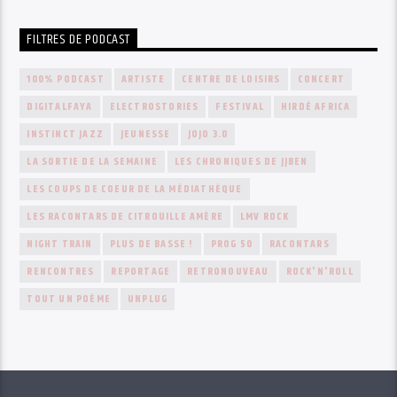
FILTRES DE PODCAST
100% PODCAST
ARTISTE
CENTRE DE LOISIRS
CONCERT
DIGITALFAYA
ELECTROSTORIES
FESTIVAL
HIRDÉ AFRICA
INSTINCT JAZZ
JEUNESSE
JOJO 3.0
LA SORTIE DE LA SEMAINE
LES CHRONIQUES DE JJBEN
LES COUPS DE COEUR DE LA MÉDIATHÈQUE
LES RACONTARS DE CITROUILLE AMÈRE
LMV ROCK
NIGHT TRAIN
PLUS DE BASSE !
PROG 50
RACONTARS
RENCONTRES
REPORTAGE
RETRONOUVEAU
ROCK'N'ROLL
TOUT UN POÈME
UNPLUG