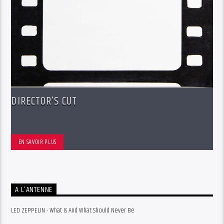
DIRECTOR’S CUT
EN SAVOIR PLUS
A L’ANTENNE
LED ZEPPELIN - What Is And What Should Never Be