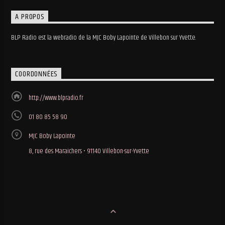
A PROPOS
BLP Radio est la webradio de la MJC Boby Lapointe de Villebon sur Yvette.
COORDONNÉES
http://www.blpradio.fr
01 80 85 58 90
MJC Boby Lapointe
8, rue des Maraichers • 91140 Villebon-sur-Yvette