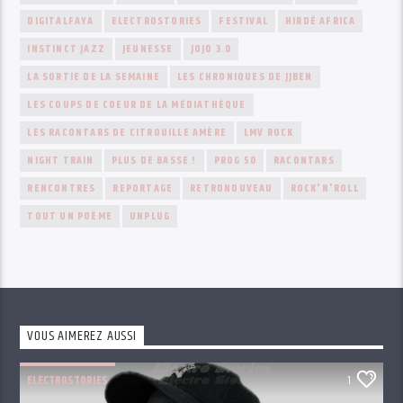
DIGITALFAYA
ELECTROSTORIES
FESTIVAL
HIRDÉ AFRICA
INSTINCT JAZZ
JEUNESSE
JOJO 3.0
LA SORTIE DE LA SEMAINE
LES CHRONIQUES DE JJBEN
LES COUPS DE COEUR DE LA MÉDIATHÈQUE
LES RACONTARS DE CITROUILLE AMÈRE
LMV ROCK
NIGHT TRAIN
PLUS DE BASSE !
PROG 50
RACONTARS
RENCONTRES
REPORTAGE
RETRONOUVEAU
ROCK'N'ROLL
TOUT UN POÈME
UNPLUG
VOUS AIMEREZ AUSSI
ELECTROSTORIES
1