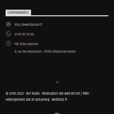
COORDONNÉES
http://www.blpradio.fr
01 80 85 58 90
MJC Boby Lapointe
8, rue des Maraichers • 91140 Villebon-sur-Yvette
© 2018-2023 • BLP Radio - Réalisation site web Biz'Art / MBO -
Hébergement site et streaming : Webhost-fr