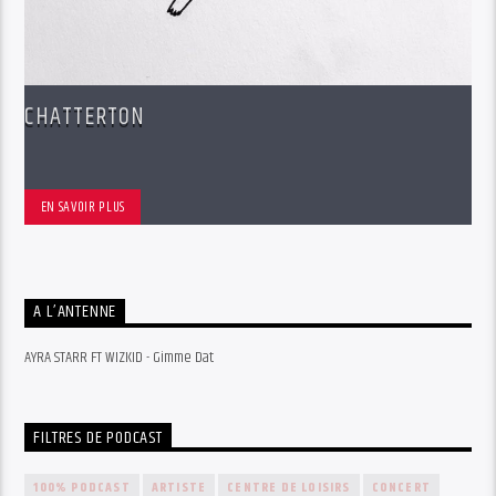
CHATTERTON
EN SAVOIR PLUS
A L’ANTENNE
AYRA STARR FT WIZKID - Gimme Dat
FILTRES DE PODCAST
100% PODCAST
ARTISTE
CENTRE DE LOISIRS
CONCERT