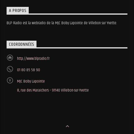
A PROPOS
BLP Radio est la webradio de la MJC Boby Lapointe de Villebon sur Yvette.
COORDONNÉES
http://www.blpradio.fr
01 80 85 58 90
MJC Boby Lapointe
8, rue des Maraichers • 91140 Villebon-sur-Yvette