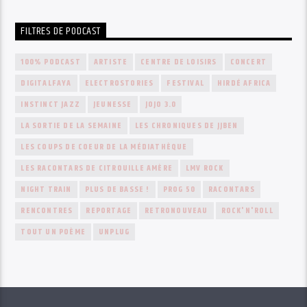
FILTRES DE PODCAST
100% PODCAST
ARTISTE
CENTRE DE LOISIRS
CONCERT
DIGITALFAYA
ELECTROSTORIES
FESTIVAL
HIRDÉ AFRICA
INSTINCT JAZZ
JEUNESSE
JOJO 3.0
LA SORTIE DE LA SEMAINE
LES CHRONIQUES DE JJBEN
LES COUPS DE COEUR DE LA MÉDIATHÈQUE
LES RACONTARS DE CITROUILLE AMÈRE
LMV ROCK
NIGHT TRAIN
PLUS DE BASSE !
PROG 50
RACONTARS
RENCONTRES
REPORTAGE
RETRONOUVEAU
ROCK'N'ROLL
TOUT UN POÈME
UNPLUG