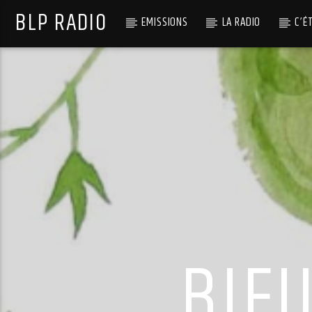
BLP RADIO
EMISSIONS
LA RADIO
C’É
BIF