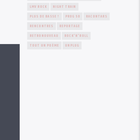
LMV ROCK
NIGHT TRAIN
PLUS DE BASSE !
PROG 50
RACONTARS
RENCONTRES
REPORTAGE
RETRONOUVEAU
ROCK'N'ROLL
TOUT UN POÈME
UNPLUG