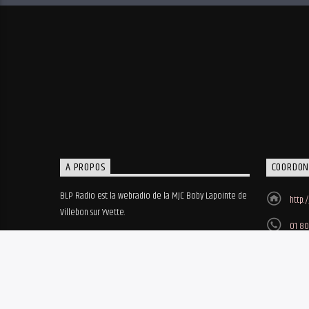
A PROPOS
COORDON
BLP Radio est la webradio de la MJC Boby Lapointe de
http:
Villebon sur Yvette.
01 80
MJC B
8, ru