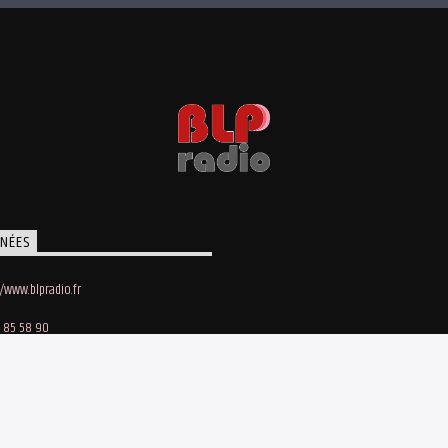
NÉES
//www.blpradio.fr
 85 58 90
oby Lapointe
e des Maraichers • 91140 Villebon-sur-Yvette