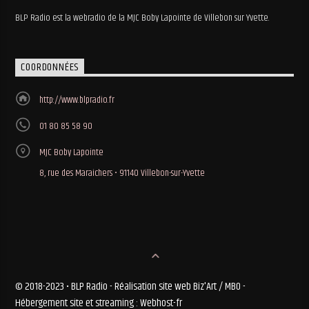
BLP Radio est la webradio de la MJC Boby Lapointe de Villebon sur Yvette.
COORDONNÉES
http://www.blpradio.fr
01 80 85 58 90
MJC Boby Lapointe
8, rue des Maraichers • 91140 Villebon-sur-Yvette
© 2018-2023 • BLP Radio - Réalisation site web Biz'Art / MBO -
Hébergement site et streaming : Webhost-fr