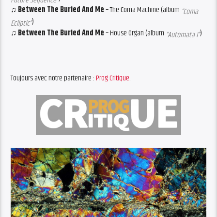
Future Sequence”
♫ Between The Buried And Me
– The Coma Machine (album
“Coma
)
Ecliptic”
♫ Between The Buried And Me
– House Organ (album
)
“Automata I”
Toujours avec notre partenaire :
Prog Critique
.