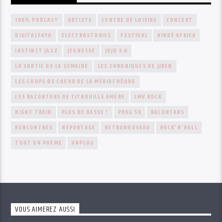
100% PODCAST
ARTISTE
CENTRE DE LOISIRS
CONCERT
DIGITALFAYA
ELECTROSTORIES
FESTIVAL
HIRDÉ AFRICA
INSTINCT JAZZ
JEUNESSE
JOJO 3.0
LA SORTIE DE LA SEMAINE
LES CHRONIQUES DE JJBEN
LES COUPS DE COEUR DE LA MÉDIATHÈQUE
LES RACONTARS DE CITROUILLE AMÈRE
LMV ROCK
NIGHT TRAIN
PLUS DE BASSE !
PROG 50
RACONTARS
RENCONTRES
REPORTAGE
RETRONOUVEAU
ROCK'N'ROLL
TOUT UN POÈME
UNPLUG
VOUS AIMEREZ AUSSI