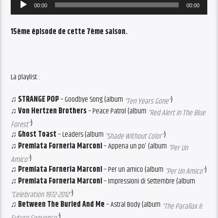
Audio
00:00
00:00
Player
15ème épisode de cette 7ème saison.
La playlist :
♫ STRANGE POP
– Goodbye Song (album
)
“Ten Years Gone”
♫ Von Hertzen Brothers
– Peace Patrol (album
“Red Alert In The Blue
)
Forest”
♫ Ghost Toast
– Leaders (album
)
“Shade Without Color”
♫ Premiata Forneria Marconi
– Appena un po’ (album
“Per Un
)
Amico”
♫ Premiata Forneria Marconi
– Per un amico (album
)
“Per Un Amico”
♫ Premiata Forneria Marconi
– Impressioni di Settembre (album
)
“Celebration 1972-2012”
♫ Between The Buried And Me
– Astral Body (album
“The Parallax II:
)