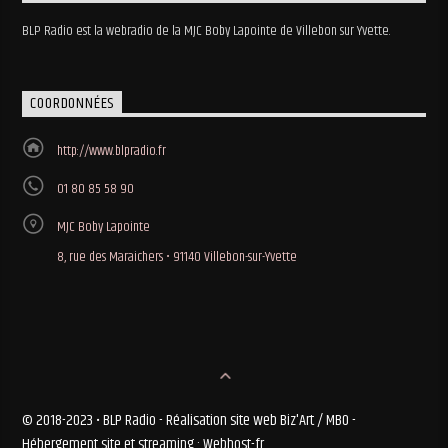
BLP Radio est la webradio de la MJC Boby Lapointe de Villebon sur Yvette.
COORDONNÉES
http://www.blpradio.fr
01 80 85 58 90
MJC Boby Lapointe
8, rue des Maraichers • 91140 Villebon-sur-Yvette
© 2018-2023 • BLP Radio - Réalisation site web Biz'Art / MBO -
Hébergement site et streaming : Webhost-fr