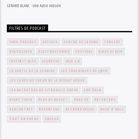
GÉRARD BLANC - Une Autre Histoire
FILTRES DE PODCAST
100% PODCAST
ARTISTE
CENTRE DE LOISIRS
CONCERT
DIGITALFAYA
ELECTROSTORIES
FESTIVAL
HIRDÉ AFRICA
INSTINCT JAZZ
JEUNESSE
JOJO 3.0
LA SORTIE DE LA SEMAINE
LES CHRONIQUES DE JJBEN
LES COUPS DE COEUR DE LA MÉDIATHÈQUE
LES RACONTARS DE CITROUILLE AMÈRE
LMV ROCK
NIGHT TRAIN
PLUS DE BASSE !
PROG 50
RACONTARS
RENCONTRES
REPORTAGE
RETRONOUVEAU
ROCK'N'ROLL
TOUT UN POÈME
UNPLUG