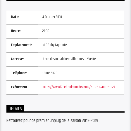
Date:
4 October 2018
Heure:
20:30
Emplacement:
MJC Boby Lapointe
Adresse:
8 rue des maraîchers Villebon sur Yvette
Téléphone:
180855820
Événement:
https://www.facebook.com/events/230753940875182/
DÉTAILS
Retrouvez pour ce premier Unplug de la saison 2018-2019 :