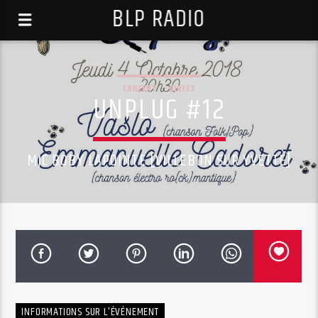
BLP RADIO
CONCERT
DIRECT
UNPLUG #12
MJC BOBY LAPOINTE [VILLEBON SUR YVETTE]
INFORMATIONS SUR L'ÉVÉNEMENT