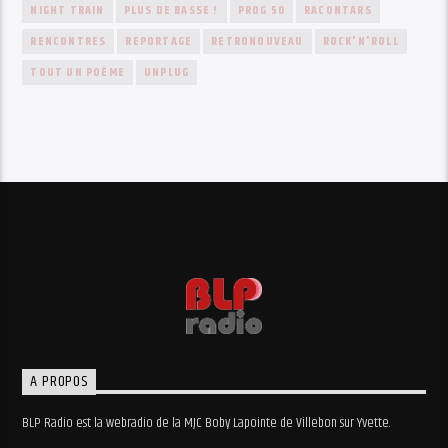
NIGHT TRAIN
PLUS DE BASSE !
PROG 50
RACONTARS
RENCONTRES
REPORTAGE
RETRONOUVEAU
ROCK'N'ROLL
TOUT UN POÈME
UNPLUG
A PROPOS
BLP Radio est la webradio de la MJC Boby Lapointe de Villebon sur Yvette.