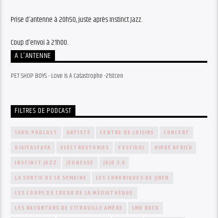
Prise d’antenne à 20h50, juste après Instinct Jazz.
Coup d’envoi à 21h00.
A L’ANTENNE
PET SHOP BOYS - Love Is A Catastrophe -21stcen
FILTRES DE PODCAST
100% PODCAST
ARTISTE
CENTRE DE LOISIRS
CONCERT
DIGITALFAYA
ELECTROSTORIES
FESTIVAL
HIRDÉ AFRICA
INSTINCT JAZZ
JEUNESSE
JOJO 3.0
LA SORTIE DE LA SEMAINE
LES CHRONIQUES DE JJBEN
LES COUPS DE COEUR DE LA MÉDIATHÈQUE
LES RACONTARS DE CITROUILLE AMÈRE
LMV ROCK