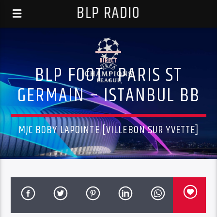
BLP RADIO
DIRECT
BLP FOOT : PARIS ST
GERMAIN – ISTANBUL BB
MJC BOBY LAPOINTE [VILLEBON SUR YVETTE]