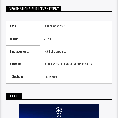
INFORMATIONS SUR L'ÉVÉNEMENT
Date:
8 December 2020
Heure:
20:50
Emplacement:
MJC Boby Lapointe
Adresse:
8 rue des maraîchers Villebon sur Yvette
Téléphone:
180855820
DÉTAILS