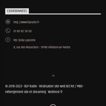
COORDONNÉES
http://www.blpradio.fr
01 80 85 58 90
MJC Boby Lapointe
8, rue des Maraichers • 91140 Villebon-sur-Yvette
© 2018-2023 • BLP Radio - Réalisation site web Biz'Art / MBO -
Hébergement site et streaming : Webhost-fr