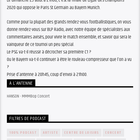
Le dimanche 23 août à 21h00, c’est la finale de Ligue des Champions
2020 qui oppose le Paris St Germain au Bayern Munich.
Comme pour la plupart des grands rendez-vous footballistiques, on vous
donne rendez-vous sur BLP Radio, avec notre équipe de spécialistes aux
commentaires avisés, pour vivre le match ensemble, et savoir qui sera le
vainqueur de ce tournoi un peu spécial.
Le PSG va-t-il réussir à décrocher sa première C1 ?
Ou le Bayern va-t-il continuer à être le rouleau-compresseur que l’on a vu
?
Prise d’antenne à 20h45, coup d’envoi à 21h00.
A L’ANTENNE
HANSON - MMMBop Concert
FILTRES DE PODCAST
100% PODCAST
ARTISTE
CENTRE DE LOISIRS
CONCERT