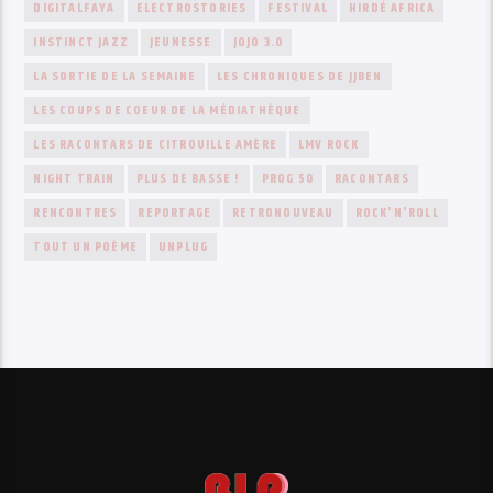
DIGITALFAYA
ELECTROSTORIES
FESTIVAL
HIRDÉ AFRICA
INSTINCT JAZZ
JEUNESSE
JOJO 3.0
LA SORTIE DE LA SEMAINE
LES CHRONIQUES DE JJBEN
LES COUPS DE COEUR DE LA MÉDIATHÈQUE
LES RACONTARS DE CITROUILLE AMÈRE
LMV ROCK
NIGHT TRAIN
PLUS DE BASSE !
PROG 50
RACONTARS
RENCONTRES
REPORTAGE
RETRONOUVEAU
ROCK'N'ROLL
TOUT UN POÈME
UNPLUG