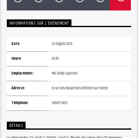
INFORMATIONS SUR L'ÉVÉNEMENT
Date:
23 August 2020
Heure:
20:45
Emplacement:
MJC Boby Lapointe
Adresse:
8 rue des maraîchers Villebon sur Yvette
Téléphone:
180855820
DÉTAILS