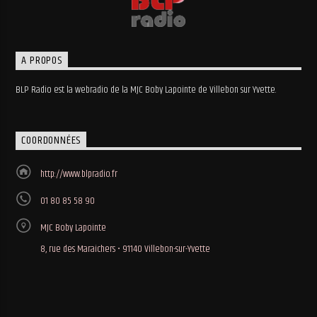
A PROPOS
BLP Radio est la webradio de la MJC Boby Lapointe de Villebon sur Yvette.
COORDONNÉES
http://www.blpradio.fr
01 80 85 58 90
MJC Boby Lapointe
8, rue des Maraichers • 91140 Villebon-sur-Yvette