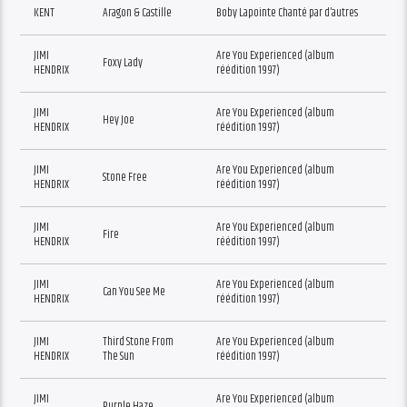
KENT
Aragon & Castille
Boby Lapointe Chanté par d’autres
JIMI
Are You Experienced (album
Foxy Lady
HENDRIX
réédition 1997)
JIMI
Are You Experienced (album
Hey Joe
HENDRIX
réédition 1997)
JIMI
Are You Experienced (album
Stone Free
HENDRIX
réédition 1997)
JIMI
Are You Experienced (album
Fire
HENDRIX
réédition 1997)
JIMI
Are You Experienced (album
Can You See Me
HENDRIX
réédition 1997)
JIMI
Third Stone From
Are You Experienced (album
HENDRIX
The Sun
réédition 1997)
JIMI
Are You Experienced (album
Purple Haze