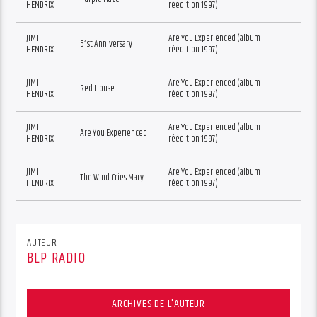
HENDRIX
réédition 1997)
JIMI
Are You Experienced (album
51st Anniversary
HENDRIX
réédition 1997)
JIMI
Are You Experienced (album
Red House
HENDRIX
réédition 1997)
JIMI
Are You Experienced (album
Are You Experienced
HENDRIX
réédition 1997)
JIMI
Are You Experienced (album
The Wind Cries Mary
HENDRIX
réédition 1997)
AUTEUR
BLP RADIO
ARCHIVES DE L'AUTEUR