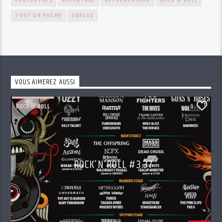
RENCONTRES
REPORTAGE
RETRONOUVEAU
ROCK'N'ROLL
TOUT UN POÈME
UNPLUG
VOUS AIMEREZ AUSSI
ROCK'N'ROLL
0
ROCK’N’ROLL #3.37