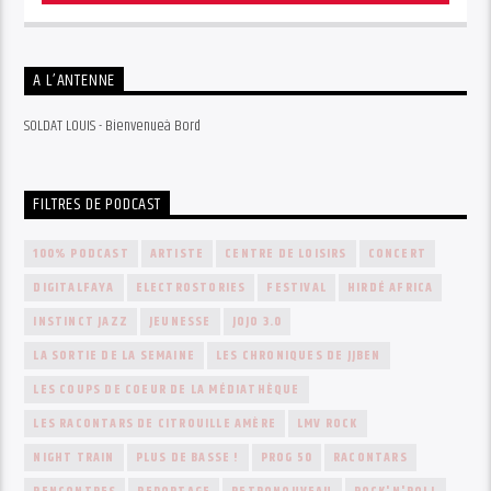
A L’ANTENNE
SOLDAT LOUIS - Bienvenueà Bord
FILTRES DE PODCAST
100% PODCAST
ARTISTE
CENTRE DE LOISIRS
CONCERT
DIGITALFAYA
ELECTROSTORIES
FESTIVAL
HIRDÉ AFRICA
INSTINCT JAZZ
JEUNESSE
JOJO 3.0
LA SORTIE DE LA SEMAINE
LES CHRONIQUES DE JJBEN
LES COUPS DE COEUR DE LA MÉDIATHÈQUE
LES RACONTARS DE CITROUILLE AMÈRE
LMV ROCK
NIGHT TRAIN
PLUS DE BASSE !
PROG 50
RACONTARS