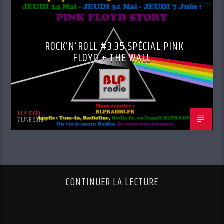
ROCK’N’ROLL #3.35 SPÉCIAL PINK
FLOYD + THE WALL
BLP Radio
7 JUNE 2018
CONTINUER LA LECTURE