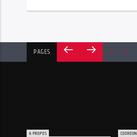
PAGES
3
4
A PROPOS
COORDON