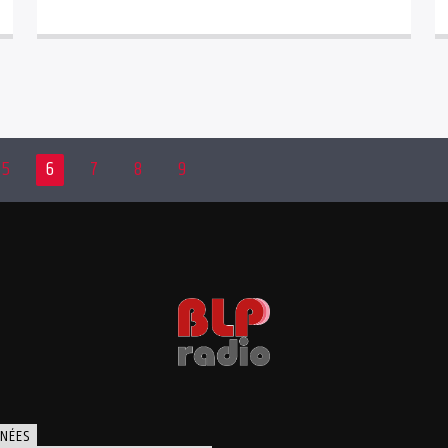
5
6
7
8
9
NÉES