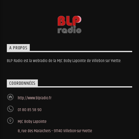
A PROPOS
BLP Radio est la webradio de la MJC Boby Lapointe de Villebon sur Yvette.
COORDONNÉES
http://www.blpradio.fr
01 80 85 58 90
MJC Boby Lapointe
8, rue des Maraichers • 91140 Villebon-sur-Yvette